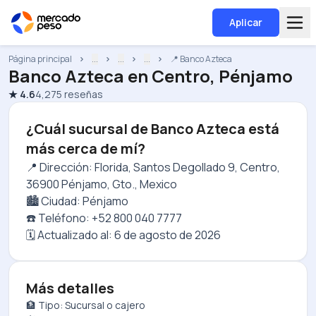
Aplicar
Página principal
...
...
...
📍 Banco Azteca
Banco Azteca
en
Centro, Pénjamo
★
4.6
4,275
reseñas
¿Cuál sucursal de Banco Azteca está
más cerca de mí?
📍 Dirección: Florida, Santos Degollado 9, Centro,
36900 Pénjamo, Gto., Mexico
🏙️ Ciudad: Pénjamo
☎️ Teléfono: +52 800 040 7777
🗓️ Actualizado al:
6 de agosto de 2026
Más detalles
🏦 Tipo: Sucursal o cajero