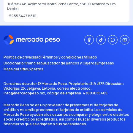
Juárez 448, Acámbaro Centro, Zona Centro, 38600 Acámbaro, Gto.,
Mexico
+52 55 5447 8810
Política de privacidad
Términos y condiciones
Afiliado
Diccionario financiero
Buscador de Bancos y Cajeros
Empresas
Mapa del sitio
Expertos
Derechos de autor ©
Mercado Peso
. Propietario:
SIA JEFF
. Dirección:
Viktorijas 25, Jelgava, Letonia
, correo electrónico:
info@mercadopeso.mx
, código de empresa:
43603085405
.
Mercado Peso no es un proveedor de préstamos ni de tarjetas de
crédito y no emite préstamos ni tarjetas de crédito. Los servicios de
Mercado Peso ayudan a los usuarios a comparar y elegir entre distintos
socios crediticios acreditados, así como a buscar diversos productos
financieros que se adapten a sus necesidades.