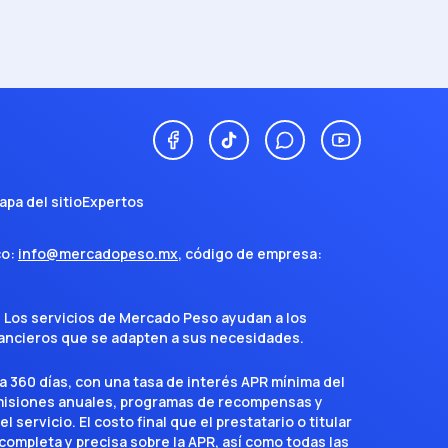
apa del sitio
Expertos
co:
info@mercadopeso.mx
, código de empresa:
. Los servicios de Mercado Peso ayudan a los
inancieros que se adapten a sus necesidades.
a 360 días, con una tasa de interés APR mínima del
omisiones anuales, programas de recompensas y
servicio. El costo final que el prestatario o titular
completa y precisa sobre la APR, así como todas las