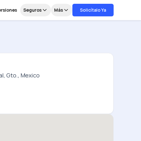
ersiones
Seguros
Más
Solicítalo Ya
l, Gto., Mexico