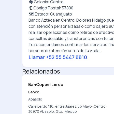
🏘️ Colonia: Centro
📮 Código Postal: 37800
🗺️ Estado: Guanajuato
Banco Azteca
en
Centro, Dolores Hidalgo
pue
con atención personalizada o como cajero a
realizar operaciones como retiros de efectiv
consultas de saldo y transferencias con tu tar
Te recomendamos confirmar los servicios fina
horarios de atención antes de tu visita.
Llamar
+52 55 5447 8810
Relacionados
BanCoppel Lerdo
Banco
Abasolo
Calle Lerdo 116, entre Juárez y 5 Mayo, Centro,
36970 Abasolo, Gto., Mexico