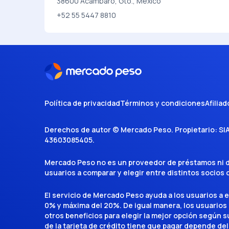
38600 Acámbaro, Gto., Mexico
+52 55 5447 8810
Política de privacidad
Términos y condiciones
Afiliad
Derechos de autor ©
Mercado Peso
. Propietario:
SI
43603085405
.
Mercado Peso no es un proveedor de préstamos ni de 
usuarios a comparar y elegir entre distintos socios
El servicio de Mercado Peso ayuda a los usuarios a 
0% y máxima del 20%. De igual manera, los usuarios
otros beneficios para elegir la mejor opción según su 
de la tarjeta de crédito tiene que pagar depende del