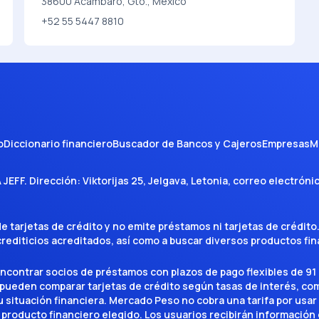
38600 Acámbaro, Gto., Mexico
+52 55 5447 8810
o
Diccionario financiero
Buscador de Bancos y Cajeros
Empresas
M
A JEFF
. Dirección:
Viktorijas 25, Jelgava, Letonia
, correo electróni
tarjetas de crédito y no emite préstamos ni tarjetas de crédito
 crediticios acreditados, así como a buscar diversos productos f
encontrar socios de préstamos con plazos de pago flexibles de 91 
 pueden comparar tarjetas de crédito según tasas de interés, c
situación financiera. Mercado Peso no cobra una tarifa por usar el 
 producto financiero elegido. Los usuarios recibirán información 