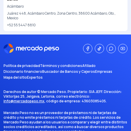
Acámbaro
Juárez 448, Acámbaro Centro, Zona Centro, 38600 Acámbaro, Gto.,
Mexico
+52 55 5447 8810
Política de privacidad
Términos y condiciones
Afiliado
Diccionario financiero
Buscador de Bancos y Cajeros
Empresas
Mapa del sitio
Expertos
Derechos de autor ©
Mercado Peso
. Propietario:
SIA JEFF
. Dirección:
Viktorijas 25, Jelgava, Letonia
, correo electrónico:
info@mercadopeso.mx
, código de empresa:
43603085405
.
Mercado Peso no es un proveedor de préstamos ni de tarjetas de
crédito y no emite préstamos ni tarjetas de crédito. Los servicios de
Mercado Peso ayudan a los usuarios a comparar y elegir entre distintos
socios crediticios acreditados, así como a buscar diversos productos