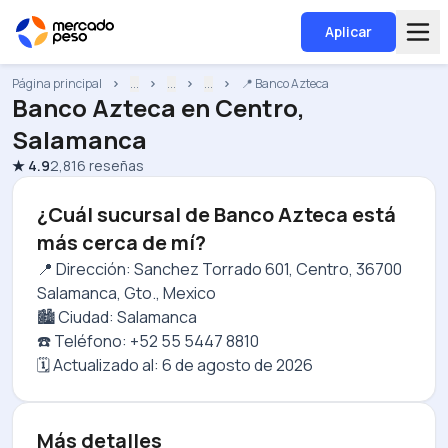
Aplicar
Página principal
...
...
...
📍 Banco Azteca
Banco Azteca
en
Centro,
Salamanca
★
4.9
2,816
reseñas
¿Cuál sucursal de Banco Azteca está
más cerca de mí?
📍 Dirección: Sanchez Torrado 601, Centro, 36700
Salamanca, Gto., Mexico
🏙️ Ciudad: Salamanca
☎️ Teléfono: +52 55 5447 8810
🗓️ Actualizado al:
6 de agosto de 2026
Más detalles