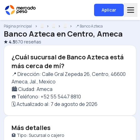
Aplicar
Página principal
...
...
...
📍 Banco Azteca
Banco Azteca
en
Centro, Ameca
★
4.5
570
reseñas
¿Cuál sucursal de Banco Azteca está
más cerca de mí?
📍 Dirección: Calle Gral Zepeda 26, Centro, 46600
Ameca, Jal., Mexico
🏙️ Ciudad: Ameca
☎️ Teléfono: +52 55 5447 8810
🗓️ Actualizado al:
7 de agosto de 2026
Más detalles
🏦 Tipo: Sucursal o cajero