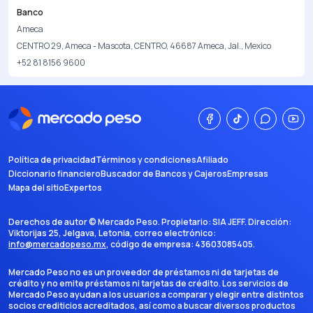
Banco
Ameca
CENTRO 29, Ameca - Mascota, CENTRO, 46687 Ameca, Jal., Mexico
+52 81 8156 9600
Política de privacidad
Términos y condiciones
Afiliado
Diccionario financiero
Buscador de Bancos y Cajeros
Empresas
Mapa del sitio
Expertos
Derechos de autor ©
Mercado Peso
. Propietario:
SIA JEFF
. Dirección:
Viktorijas 25, Jelgava, Letonia
, correo electrónico:
info@mercadopeso.mx
, código de empresa:
43603085405
.
Mercado Peso no es un proveedor de préstamos ni de tarjetas de
crédito y no emite préstamos ni tarjetas de crédito. Los servicios de
Mercado Peso ayudan a los usuarios a comparar y elegir entre distintos
socios crediticios acreditados, así como a buscar diversos productos