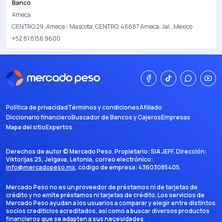
Banco
Ameca
CENTRO 29, Ameca - Mascota, CENTRO, 46687 Ameca, Jal., Mexico
+52 81 8156 9600
Política de privacidad
Términos y condiciones
Afiliado
Diccionario financiero
Buscador de Bancos y Cajeros
Empresas
Mapa del sitio
Expertos
Derechos de autor ©
Mercado Peso
. Propietario:
SIA JEFF
. Dirección:
Viktorijas 25, Jelgava, Letonia
, correo electrónico:
info@mercadopeso.mx
, código de empresa:
43603085405
.
Mercado Peso no es un proveedor de préstamos ni de tarjetas de
crédito y no emite préstamos ni tarjetas de crédito. Los servicios de
Mercado Peso ayudan a los usuarios a comparar y elegir entre distintos
socios crediticios acreditados, así como a buscar diversos productos
financieros que se adapten a sus necesidades.