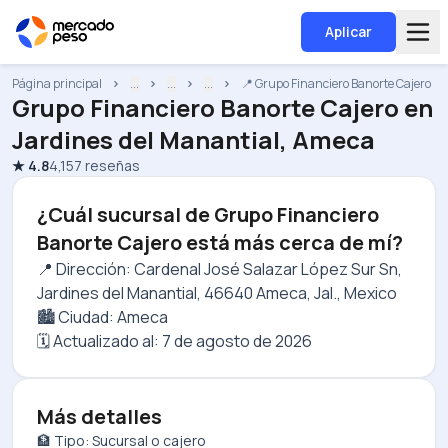
Aplicar
Página principal
...
...
...
📍 Grupo Financiero Banorte Cajero
Grupo Financiero Banorte Cajero
en
Jardines del Manantial, Ameca
★
4.8
4,157
reseñas
¿Cuál sucursal de Grupo Financiero
Banorte Cajero está más cerca de mí?
📍 Dirección: Cardenal José Salazar López Sur Sn,
Jardines del Manantial, 46640 Ameca, Jal., Mexico
🏙️ Ciudad: Ameca
🗓️ Actualizado al:
7 de agosto de 2026
Más detalles
🏦 Tipo: Sucursal o cajero