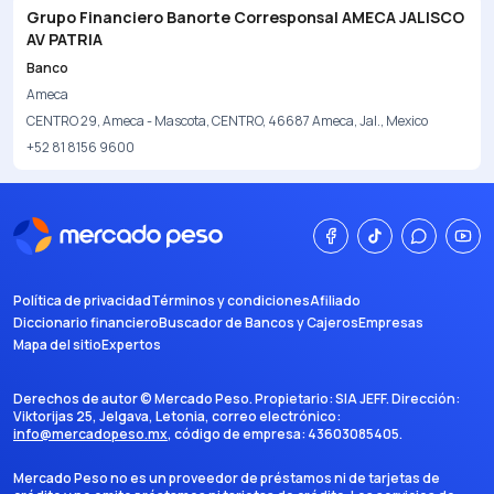
Grupo Financiero Banorte Corresponsal AMECA JALISCO
AV PATRIA
Banco
Ameca
CENTRO 29, Ameca - Mascota, CENTRO, 46687 Ameca, Jal., Mexico
+52 81 8156 9600
Política de privacidad
Términos y condiciones
Afiliado
Diccionario financiero
Buscador de Bancos y Cajeros
Empresas
Mapa del sitio
Expertos
Derechos de autor ©
Mercado Peso
. Propietario:
SIA JEFF
. Dirección:
Viktorijas 25, Jelgava, Letonia
, correo electrónico:
info@mercadopeso.mx
, código de empresa:
43603085405
.
Mercado Peso no es un proveedor de préstamos ni de tarjetas de