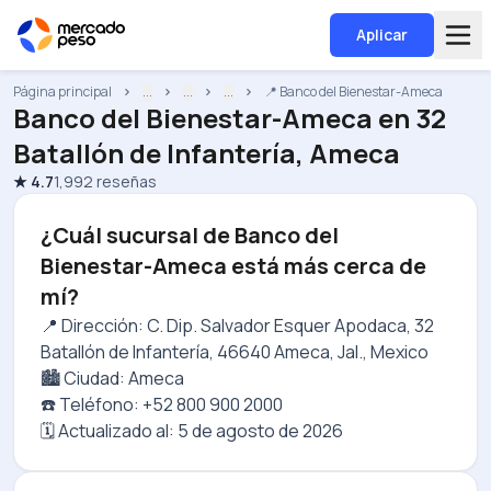
Aplicar
Página principal
...
...
...
📍 Banco del Bienestar-Ameca
Banco del Bienestar-Ameca
en
32
Batallón de Infantería, Ameca
★
4.7
1,992
reseñas
¿Cuál sucursal de Banco del
Bienestar-Ameca está más cerca de
mí?
📍 Dirección: C. Dip. Salvador Esquer Apodaca, 32
Batallón de Infantería, 46640 Ameca, Jal., Mexico
🏙️ Ciudad: Ameca
☎️ Teléfono: +52 800 900 2000
🗓️ Actualizado al:
5 de agosto de 2026