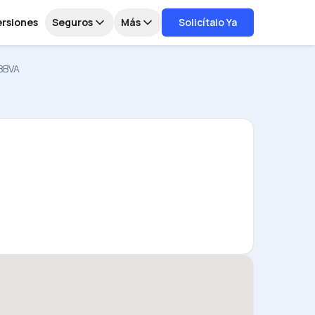
ersiones
Seguros
Más
Solicítalo Ya
BBVA