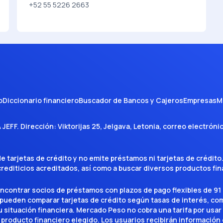
+52 55 5226 2663
o
Diccionario financiero
Buscador de Bancos y Cajeros
Empresas
M
A JEFF
. Dirección:
Viktorijas 25, Jelgava, Letonia
, correo electróni
tarjetas de crédito y no emite préstamos ni tarjetas de crédito
 crediticios acreditados, así como a buscar diversos productos f
encontrar socios de préstamos con plazos de pago flexibles de 91 
 pueden comparar tarjetas de crédito según tasas de interés, c
situación financiera. Mercado Peso no cobra una tarifa por usar el 
 producto financiero elegido. Los usuarios recibirán información 