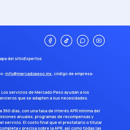
apa del sitio
Expertos
co:
info@mercadopeso.mx
, código de empresa:
. Los servicios de Mercado Peso ayudan a los
inancieros que se adapten a sus necesidades.
a 360 días, con una tasa de interés APR mínima del
omisiones anuales, programas de recompensas y
servicio. El costo final que el prestatario o titular
completa y precisa sobre la APR, así como todas las