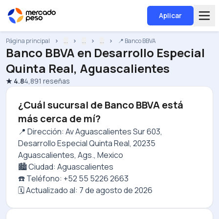
Aplicar
Página principal
...
...
...
📍 Banco BBVA
Banco BBVA
en
Desarrollo Especial
Quinta Real, Aguascalientes
★
4.8
4,891
reseñas
¿Cuál sucursal de Banco BBVA está
más cerca de mí?
📍 Dirección: Av Aguascalientes Sur 603,
Desarrollo Especial Quinta Real, 20235
Aguascalientes, Ags., Mexico
🏙️ Ciudad: Aguascalientes
☎️ Teléfono: +52 55 5226 2663
🗓️ Actualizado al:
7 de agosto de 2026