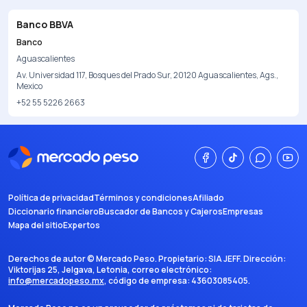
Banco BBVA
Banco
Aguascalientes
Av. Universidad 117, Bosques del Prado Sur, 20120 Aguascalientes, Ags.,
Mexico
+52 55 5226 2663
Política de privacidad
Términos y condiciones
Afiliado
Diccionario financiero
Buscador de Bancos y Cajeros
Empresas
Mapa del sitio
Expertos
Derechos de autor ©
Mercado Peso
. Propietario:
SIA JEFF
. Dirección:
Viktorijas 25, Jelgava, Letonia
, correo electrónico:
info@mercadopeso.mx
, código de empresa:
43603085405
.