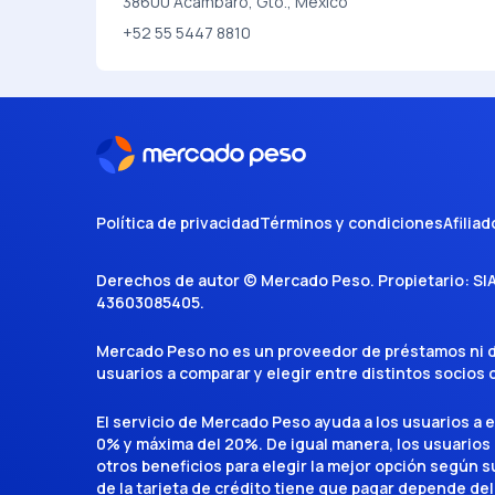
38600 Acámbaro, Gto., Mexico
+52 55 5447 8810
Política de privacidad
Términos y condiciones
Afiliad
Derechos de autor ©
Mercado Peso
. Propietario:
SI
43603085405
.
Mercado Peso no es un proveedor de préstamos ni de 
usuarios a comparar y elegir entre distintos socios
El servicio de Mercado Peso ayuda a los usuarios a 
0% y máxima del 20%. De igual manera, los usuarios
otros beneficios para elegir la mejor opción según su 
de la tarjeta de crédito tiene que pagar depende del