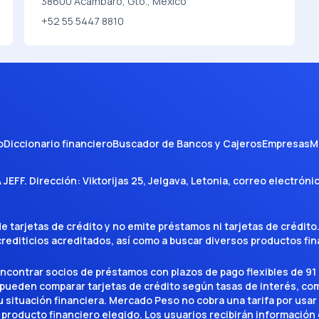
38600 Acámbaro, Gto., Mexico
+52 55 5447 8810
o
Diccionario financiero
Buscador de Bancos y Cajeros
Empresas
M
A JEFF
. Dirección:
Viktorijas 25, Jelgava, Letonia
, correo electróni
tarjetas de crédito y no emite préstamos ni tarjetas de crédito
 crediticios acreditados, así como a buscar diversos productos f
encontrar socios de préstamos con plazos de pago flexibles de 91 
 pueden comparar tarjetas de crédito según tasas de interés, c
situación financiera. Mercado Peso no cobra una tarifa por usar el 
 producto financiero elegido. Los usuarios recibirán información 