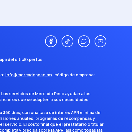
apa del sitio
Expertos
co:
info@mercadopeso.mx
, código de empresa:
. Los servicios de Mercado Peso ayudan a los
inancieros que se adapten a sus necesidades.
a 360 días, con una tasa de interés APR mínima del
omisiones anuales, programas de recompensas y
servicio. El costo final que el prestatario o titular
completa y precisa sobre la APR, así como todas las