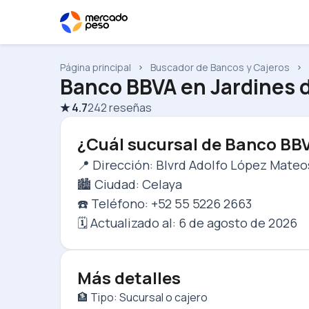
Página principal
Buscador de Bancos y Cajeros
Banco BBVA
en
Jardines 
★
4.7
242
reseñas
¿Cuál sucursal de Banco BB
📍 Dirección: Blvrd Adolfo López Mateos
🏙️ Ciudad: Celaya
☎️ Teléfono: +52 55 5226 2663
🗓️ Actualizado al:
6 de agosto de 2026
Más detalles
🏦 Tipo: Sucursal o cajero