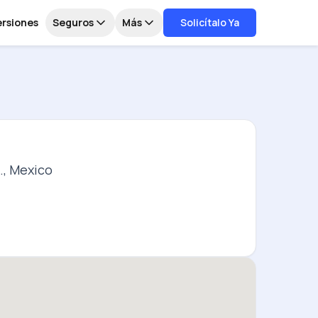
ersiones
Seguros
Más
Solicítalo Ya
., Mexico