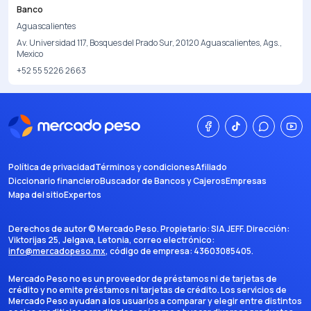
Banco
Aguascalientes
Av. Universidad 117, Bosques del Prado Sur, 20120 Aguascalientes, Ags.,
Mexico
+52 55 5226 2663
Política de privacidad
Términos y condiciones
Afiliado
Diccionario financiero
Buscador de Bancos y Cajeros
Empresas
Mapa del sitio
Expertos
Derechos de autor ©
Mercado Peso
. Propietario:
SIA JEFF
. Dirección:
Viktorijas 25, Jelgava, Letonia
, correo electrónico:
info@mercadopeso.mx
, código de empresa:
43603085405
.
Mercado Peso no es un proveedor de préstamos ni de tarjetas de
crédito y no emite préstamos ni tarjetas de crédito. Los servicios de
Mercado Peso ayudan a los usuarios a comparar y elegir entre distintos