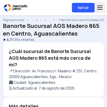
Aplicar
Página principal
...
...
...
📍 Banorte Sucursal AGS Madero 865
Banorte Sucursal AGS Madero 865
en
Centro, Aguascalientes
★
4.7
3,554
reseñas
¿Cuál sucursal de Banorte Sucursal
AGS Madero 865 está más cerca de
mí?
📍 Dirección: Av. Francisco I. Madero # 251, Centro,
20000 Aguascalientes, Ags., Mexico
🏙️ Ciudad: Aguascalientes
🗓️ Actualizado al:
7 de agosto de 2026
Más detalles