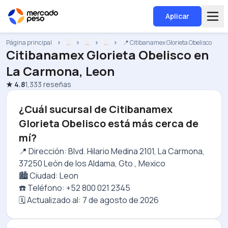
Aplicar
Página principal
...
...
...
📍 Citibanamex Glorieta Obelisco
Citibanamex Glorieta Obelisco
en
La Carmona, Leon
★
4.8
1,333
reseñas
¿Cuál sucursal de Citibanamex
Glorieta Obelisco está más cerca de
mí?
📍 Dirección: Blvd. Hilario Medina 2101, La Carmona,
37250 León de los Aldama, Gto., Mexico
🏙️ Ciudad: Leon
☎️ Teléfono: +52 800 021 2345
🗓️ Actualizado al:
7 de agosto de 2026