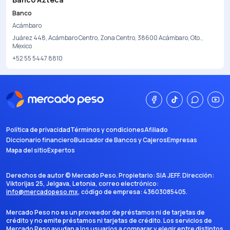
Banco
Acámbaro
Juárez 448, Acámbaro Centro, Zona Centro, 38600 Acámbaro, Gto.,
Mexico
+52 55 5447 8810
Política de privacidad
Términos y condiciones
Afiliado
Diccionario financiero
Buscador de Bancos y Cajeros
Empresas
Mapa del sitio
Expertos
Derechos de autor ©
Mercado Peso
. Propietario:
SIA JEFF
. Dirección:
Viktorijas 25, Jelgava, Letonia
, correo electrónico:
info@mercadopeso.mx
, código de empresa:
43603085405
.
Mercado Peso no es un proveedor de préstamos ni de tarjetas de
crédito y no emite préstamos ni tarjetas de crédito. Los servicios de
Mercado Peso ayudan a los usuarios a comparar y elegir entre distintos