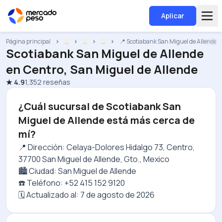
Aplicar
Página principal
...
...
...
📍 Scotiabank San Miguel de Allende
Scotiabank San Miguel de Allende
en
Centro, San Miguel de Allende
★
4.9
1,352
reseñas
¿Cuál sucursal de Scotiabank San
Miguel de Allende está más cerca de
mí?
📍 Dirección: Celaya-Dolores Hidalgo 73, Centro,
37700 San Miguel de Allende, Gto., Mexico
🏙️ Ciudad: San Miguel de Allende
☎️ Teléfono: +52 415 152 9120
🗓️ Actualizado al:
7 de agosto de 2026