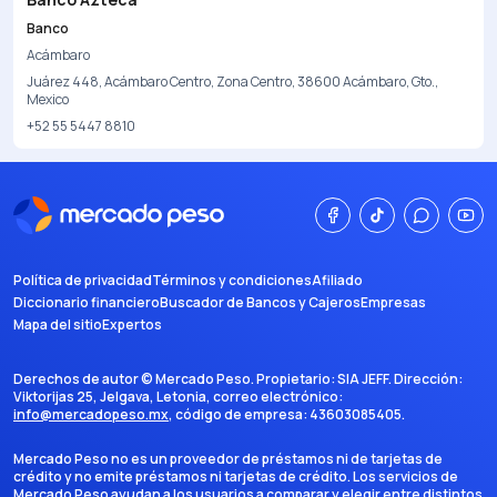
Banco
Acámbaro
Juárez 448, Acámbaro Centro, Zona Centro, 38600 Acámbaro, Gto.,
Mexico
+52 55 5447 8810
Política de privacidad
Términos y condiciones
Afiliado
Diccionario financiero
Buscador de Bancos y Cajeros
Empresas
Mapa del sitio
Expertos
Derechos de autor ©
Mercado Peso
. Propietario:
SIA JEFF
. Dirección:
Viktorijas 25, Jelgava, Letonia
, correo electrónico:
info@mercadopeso.mx
, código de empresa:
43603085405
.
Mercado Peso no es un proveedor de préstamos ni de tarjetas de
crédito y no emite préstamos ni tarjetas de crédito. Los servicios de
Mercado Peso ayudan a los usuarios a comparar y elegir entre distintos