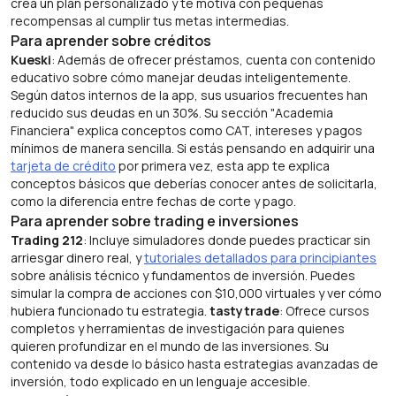
crea un plan personalizado y te motiva con pequeñas
recompensas al cumplir tus metas intermedias.
Para aprender sobre créditos
Kueski
: Además de ofrecer préstamos, cuenta con contenido
educativo sobre cómo manejar deudas inteligentemente.
Según datos internos de la app, sus usuarios frecuentes han
reducido sus deudas en un 30%. Su sección "Academia
Financiera" explica conceptos como CAT, intereses y pagos
mínimos de manera sencilla. Si estás pensando en adquirir una
tarjeta de crédito
por primera vez, esta app te explica
conceptos básicos que deberías conocer antes de solicitarla,
como la diferencia entre fechas de corte y pago.
Para aprender sobre trading e inversiones
Trading 212
: Incluye simuladores donde puedes practicar sin
arriesgar dinero real, y
tutoriales detallados para principiantes
sobre análisis técnico y fundamentos de inversión. Puedes
simular la compra de acciones con $10,000 virtuales y ver cómo
hubiera funcionado tu estrategia.
tastytrade
: Ofrece cursos
completos y herramientas de investigación para quienes
quieren profundizar en el mundo de las inversiones. Su
contenido va desde lo básico hasta estrategias avanzadas de
inversión, todo explicado en un lenguaje accesible.