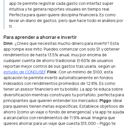
app te permite registrar cada gasto con interfaz super
intuitiva y te genera reportes visuales en tiempo real.
Perfecta para quien quiere disciplina financiera. Es como
llevar un diario de gastos, pero que hace todo el análisis por
ti.
Para aprender a ahorrar e invertir
Dinn
: ¿Crees que necesitas mucho dinero para invertir? Esta
app rompe ese mito. Puedes comenzar con solo $1 y obtener
rendimientos de hasta 13.5% anual, muy por encima de
cualquier cuenta de ahorro tradicional. El 60% de usuarios
reportan mejor control de sus gastos tras usarla, según un
estudio de CONDUSEF
.
Flink
: Con un mínimo de $100, esta
aplicación te permite invertir automáticamente en fondos
indexados con rendimientos promedios de 12.8%. Es como
tener un asesor financiero en tu bolsillo. La app te educa sobre
diversificación mientras construyes tu portafolio, perfecta para
principiantes que quieren entender los mercados.
Piggo
: Ideal
para quienes tienen metas específicas. Establece objetivos de
ahorro (como un viaje o fondo de emergencia) y la app te ayuda
a alcanzarlos con rendimientos de 11.9% anual. Imagina que
quieres ahorrar para un viaje que cuesta $15,000 – Piggo te