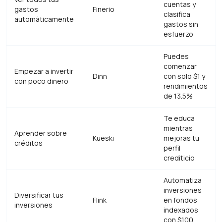
cuentas y
gastos
Finerio
clasifica
automáticamente
gastos sin
esfuerzo
Puedes
comenzar
Empezar a invertir
Dinn
con solo $1 y
con poco dinero
rendimientos
de 13.5%
Te educa
mientras
Aprender sobre
Kueski
mejoras tu
créditos
perfil
crediticio
Automatiza
inversiones
Diversificar tus
Flink
en fondos
inversiones
indexados
con $100