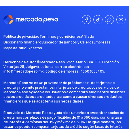
Política de privacidad
Términos y condiciones
Afiliado
Diccionario financiero
Buscador de Bancos y Cajeros
Empresas
Mapa del sitio
Expertos
Derechos de autor ©
Mercado Peso
. Propietario:
SIA JEFF
. Dirección:
Viktorijas 25, Jelgava, Letonia
, correo electrónico:
info@mercadopeso.mx
, código de empresa:
43603085405
.
Mercado Peso no es un proveedor de préstamos ni de tarjetas de
crédito y no emite préstamos ni tarjetas de crédito. Los servicios de
Mercado Peso ayudan a los usuarios a comparar y elegir entre distintos
socios crediticios acreditados, así como a buscar diversos productos
financieros que se adapten a sus necesidades.
El servicio de Mercado Peso ayuda a los usuarios a encontrar socios de
préstamos con plazos de pago flexibles de 91 a 360 días, con una tasa
de interés APR mínima del 0% y máxima del 20%. De igual manera, los
usuarios pueden comparar tarjetas de crédito según tasas de interés,