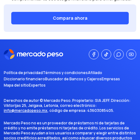
Compara ahora
Política de privacidad
Términos y condiciones
Afiliado
Diccionario financiero
Buscador de Bancos y Cajeros
Empresas
Mapa del sitio
Expertos
Derechos de autor ©
Mercado Peso
. Propietario:
SIA JEFF
. Dirección:
Viktorijas 25, Jelgava, Letonia
, correo electrónico:
info@mercadopeso.mx
, código de empresa:
43603085405
.
Mercado Peso no es un proveedor de préstamos ni de tarjetas de
crédito y no emite préstamos ni tarjetas de crédito. Los servicios de
Mercado Peso ayudan a los usuarios a comparar y elegir entre distintos
socios crediticios acreditados, así como a buscar diversos productos