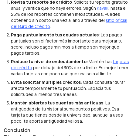
Revisa tu reporte de crédito
: Solicita tu reporte gratuito
anual y verifica que no haya errores. Según
Kavak
, hasta el
25% de los reportes contienen inexactitudes. Puedes
obtenerlo sin costo una vez al año a través del
sitio oficial
del Buró de Crédito
.
Paga puntualmente tus deudas actuales
: Los pagos
puntuales son el factor más importante para mejorar tu
score. Incluso pagos mínimos a tiempo son mejor que
pagos tardíos.
Reduce tu nivel de endeudamiento
: Mantén tus
tarjetas
de crédito
por debajo del 30% de su límite. Es mejor tener
varias tarjetas con poco uso que una sola al límite.
Evita solicitar múltiples créditos
: Cada consulta "dura"
afecta temporalmente tu puntuación. Espacía tus
solicitudes al menos tres meses.
Mantén abiertas tus cuentas más antiguas
: La
antigüedad de tu historial suma puntos positivos. Esa
tarjeta que tienes desde la universidad, aunque la uses
poco, te aporta antigüedad valiosa.
Conclusión