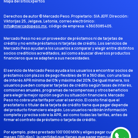
Mapa del sitio
Expertos
Derechos de autor ©
Mercado Peso
. Propietario:
SIA JEFF
. Dirección:
Viktorijas 25, Jelgava, Letonia
, correo electrónico:
info@mercadopeso.mx
, código de empresa:
43603085405
.
Mercado Peso no es un proveedor de préstamos ni de tarjetas de
crédito y no emite préstamos ni tarjetas de crédito. Los servicios de
Mercado Peso ayudan a los usuarios a comparar y elegir entre distintos
socios crediticios acreditados, así como a buscar diversos productos
financieros que se adapten a sus necesidades.
El servicio de Mercado Peso ayuda a los usuarios a encontrar socios de
préstamos con plazos de pago flexibles de 91 a 360 días, con una tasa
de interés APR mínima del 0% y máxima del 20%. De igual manera, los
usuarios pueden comparar tarjetas de crédito según tasas de interés,
comisiones anuales, programas de recompensas y otros beneficios
para elegir la mejor opción según su situación financiera. Mercado
Peso no cobra una tarifa por usar el servicio. El costo final que el
prestatario o titular de la tarjeta de crédito tiene que pagar depende
del producto financiero elegido. Los usuarios recibirán información
completa y precisa sobre la APR, así como todas las tarifas, antes de
firmar el contrato de préstamo o tarjeta de crédito.
Por ejemplo, pides prestado 100'000 MXN y eliges pagar cuotas en 6
meses (180 días), la cantidad que tienes que pagar mensualmente es