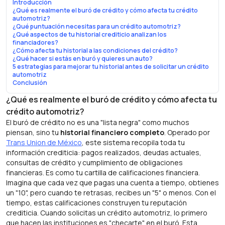
Introducción
¿Qué es realmente el buró de crédito y cómo afecta tu crédito
automotriz?
¿Qué puntuación necesitas para un crédito automotriz?
¿Qué aspectos de tu historial crediticio analizan los
financiadores?
¿Cómo afecta tu historial a las condiciones del crédito?
¿Qué hacer si estás en buró y quieres un auto?
5 estrategias para mejorar tu historial antes de solicitar un crédito
automotriz
Conclusión
¿Qué es realmente el buró de crédito y cómo afecta tu
crédito automotriz?
El buró de crédito no es una "lista negra" como muchos
piensan, sino tu
historial financiero completo
. Operado por
Trans Union de México
, este sistema recopila toda tu
información crediticia: pagos realizados, deudas actuales,
consultas de crédito y cumplimiento de obligaciones
financieras. Es como tu cartilla de calificaciones financiera.
Imagina que cada vez que pagas una cuenta a tiempo, obtienes
un "10", pero cuando te retrasas, recibes un "5" o menos. Con el
tiempo, estas calificaciones construyen tu reputación
crediticia. Cuando solicitas un crédito automotriz, lo primero
que hacen las instituciones es "checarte" en el buró. Esta