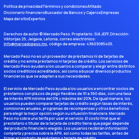
Política de privacidad
Términos y condiciones
Afiliado
Diccionario financiero
Buscador de Bancos y Cajeros
Empresas
Mapa del sitio
Expertos
Derechos de autor ©
Mercado Peso
. Propietario:
SIA JEFF
. Dirección:
Viktorijas 25, Jelgava, Letonia
, correo electrónico:
info@mercadopeso.mx
, código de empresa:
43603085405
.
Mercado Peso no es un proveedor de préstamos ni de tarjetas de
crédito y no emite préstamos ni tarjetas de crédito. Los servicios de
Mercado Peso ayudan a los usuarios a comparar y elegir entre distintos
socios crediticios acreditados, así como a buscar diversos productos
financieros que se adapten a sus necesidades.
El servicio de Mercado Peso ayuda a los usuarios a encontrar socios de
préstamos con plazos de pago flexibles de 91 a 360 días, con una tasa
de interés APR mínima del 0% y máxima del 20%. De igual manera, los
usuarios pueden comparar tarjetas de crédito según tasas de interés,
comisiones anuales, programas de recompensas y otros beneficios
para elegir la mejor opción según su situación financiera. Mercado
Peso no cobra una tarifa por usar el servicio. El costo final que el
prestatario o titular de la tarjeta de crédito tiene que pagar depende
del producto financiero elegido. Los usuarios recibirán información
completa y precisa sobre la APR, así como todas las tarifas, antes de
firmar el contrato de préstamo o tarjeta de crédito.