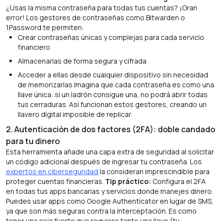
¿Usas la misma contraseña para todas tus cuentas? ¡Gran
error! Los gestores de contraseñas como Bitwarden o
1Password te permiten:
Crear contraseñas únicas y complejas para cada servicio
financiero
Almacenarlas de forma segura y cifrada
Acceder a ellas desde cualquier dispositivo sin necesidad
de memorizarlas Imagina que cada contraseña es como una
llave única: si un ladrón consigue una, no podrá abrir todas
tus cerraduras. Así funcionan estos gestores, creando un
llavero digital imposible de replicar.
2. Autenticación de dos factores (2FA): doble candado
para tu dinero
Esta herramienta añade una capa extra de seguridad al solicitar
un código adicional después de ingresar tu contraseña. Los
expertos en ciberseguridad
la consideran imprescindible para
proteger cuentas financieras.
Tip práctico:
Configura el 2FA
en todas tus apps bancarias y servicios donde manejes dinero.
Puedes usar apps como Google Authenticator en lugar de SMS,
ya que son más seguras contra la interceptación. Es como
tener una caja fuerte que requiere tanto una llave (tu