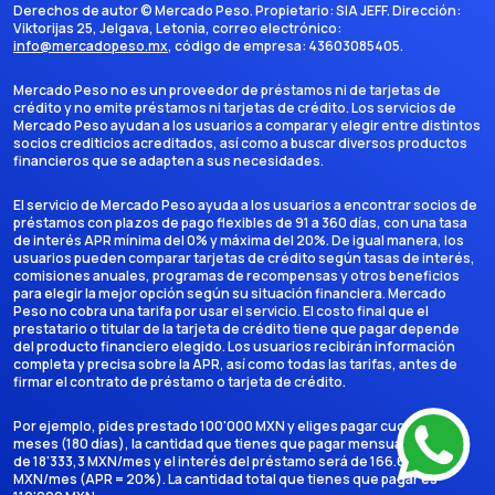
Derechos de autor ©
Mercado Peso
. Propietario:
SIA JEFF
. Dirección:
Viktorijas 25, Jelgava, Letonia
, correo electrónico:
info@mercadopeso.mx
, código de empresa:
43603085405
.
Mercado Peso no es un proveedor de préstamos ni de tarjetas de
crédito y no emite préstamos ni tarjetas de crédito. Los servicios de
Mercado Peso ayudan a los usuarios a comparar y elegir entre distintos
socios crediticios acreditados, así como a buscar diversos productos
financieros que se adapten a sus necesidades.
El servicio de Mercado Peso ayuda a los usuarios a encontrar socios de
préstamos con plazos de pago flexibles de 91 a 360 días, con una tasa
de interés APR mínima del 0% y máxima del 20%. De igual manera, los
usuarios pueden comparar tarjetas de crédito según tasas de interés,
comisiones anuales, programas de recompensas y otros beneficios
para elegir la mejor opción según su situación financiera. Mercado
Peso no cobra una tarifa por usar el servicio. El costo final que el
prestatario o titular de la tarjeta de crédito tiene que pagar depende
del producto financiero elegido. Los usuarios recibirán información
completa y precisa sobre la APR, así como todas las tarifas, antes de
firmar el contrato de préstamo o tarjeta de crédito.
Por ejemplo, pides prestado 100'000 MXN y eliges pagar cuotas en 6
meses (180 días), la cantidad que tienes que pagar mensualmente es
de 18'333,3 MXN/mes y el interés del préstamo será de 166.666,7
MXN/mes (APR = 20%). La cantidad total que tienes que pagar es