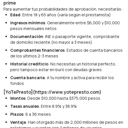
prime
Para aumentar tus probabilidades de aprobación, necesitarás:
Edad
: Entre 18 y 65 años (varía según el prestamista)
Ingresos mínimos
: Generalmente entre $6,000 y $10,000
pesos mensuales netos
Documentación
: INE o pasaporte vigente, comprobante
de domicilio reciente (no mayor a 3 meses)
Comprobantes financieros
: Estados de cuenta bancarios
de los últimos 2-3 meses
Historial crediticio
: No necesitas un historial perfecto,
pero tampoco estar en buró con deudas graves
Cuenta bancaria
: A tu nombre y activa para recibir los
fondos
[YoTePresto](https://www.yotepresto.com)
Montos
: Desde $10,000 hasta $375,000 pesos
Tasas anuales
: Entre 8.9% y 38.9%
Plazos
: 6 a 36 meses
Ventaja
: Han otorgado más de 2,000 millones de pesos en
préstamos y cuentan con 2 millones de usuarios