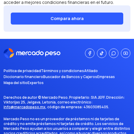
acceder a mejores condiciones financieras en el futuro.
Compara ahora
Política de privacidad
Términos y condiciones
Afiliado
Diccionario financiero
Buscador de Bancos y Cajeros
Empresas
Mapa del sitio
Expertos
Derechos de autor ©
Mercado Peso
. Propietario:
SIA JEFF
. Dirección:
Viktorijas 25, Jelgava, Letonia
, correo electrónico:
info@mercadopeso.mx
, código de empresa:
43603085405
.
Mercado Peso no es un proveedor de préstamos ni de tarjetas de
crédito y no emite préstamos ni tarjetas de crédito. Los servicios de
Mercado Peso ayudan a los usuarios a comparar y elegir entre distintos
socios crediticios acreditados, así como a buscar diversos productos