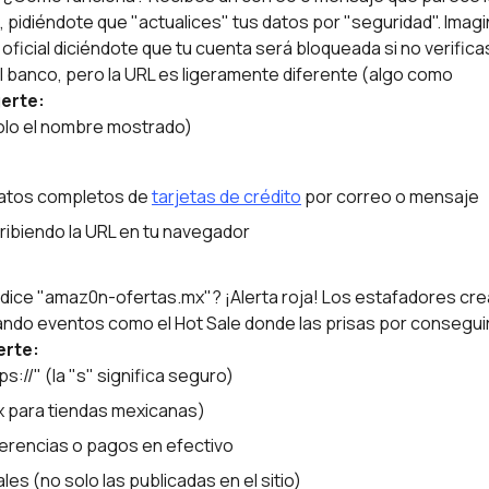
, pidiéndote que "actualices" tus datos por "seguridad". Imag
oficial diciéndote que tu cuenta será bloqueada si no verifica
l del banco, pero la URL es ligeramente diferente (algo como
erte:
solo el nombre mostrado)
datos completos de
tarjetas de crédito
por correo o mensaje
cribiendo la URL en tu navegador
ice "amaz0n-ofertas.mx"? ¡Alerta roja! Los estafadores crea
hando eventos como el Hot Sale donde las prisas por consegui
rte:
://" (la "s" significa seguro)
mx para tiendas mexicanas)
erencias o pagos en efectivo
s (no solo las publicadas en el sitio)