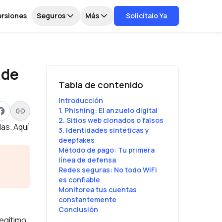
ersiones
Seguros
Más
Solicítalo Ya
ude
Tabla de contenido
Introducción
1. Phishing: El anzuelo digital
2. Sitios web clonados o falsos
as. Aquí
3. Identidades sintéticas y
deepfakes
Método de pago: Tu primera
línea de defensa
Redes seguras: No todo WiFi
es confiable
Monitorea tus cuentas
constantemente
Conclusión
egítimo