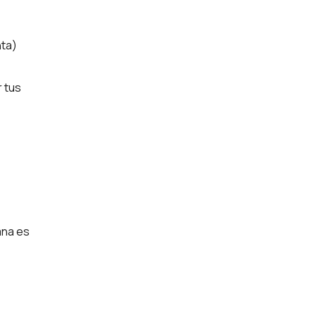
nta)
r tus
ana es