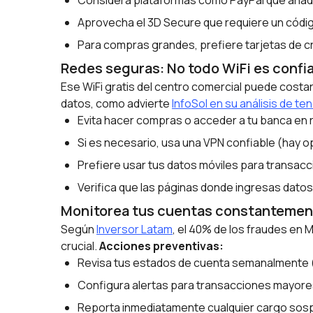
Considera plataformas como PayPal que añad
Aprovecha el 3D Secure que requiere un códig
Para compras grandes, prefiere tarjetas de cr
Redes seguras: No todo WiFi es confi
Ese WiFi gratis del centro comercial puede costar
datos, como advierte
InfoSol en su análisis de t
Evita hacer compras o acceder a tu banca en 
Si es necesario, usa una VPN confiable (hay
Prefiere usar tus datos móviles para transac
Verifica que las páginas donde ingresas dato
Monitorea tus cuentas constantemen
Según
Inversor Latam
, el 40% de los fraudes en 
crucial.
Acciones preventivas:
Revisa tus estados de cuenta semanalmente 
Configura alertas para transacciones mayores
Reporta inmediatamente cualquier cargo so