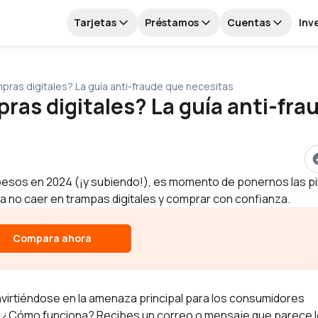
Tarjetas
Préstamos
Cuentas
Inv
ras digitales? La guía anti-fraude que necesitas
as digitales? La guía anti-fra
 pesos en 2024 (¡y subiendo!), es momento de ponernos las pil
a no caer en trampas digitales y comprar con confianza.
Compara ahora
virtiéndose en la amenaza principal para los consumidores
. ¿Cómo funciona? Recibes un correo o mensaje que parece l