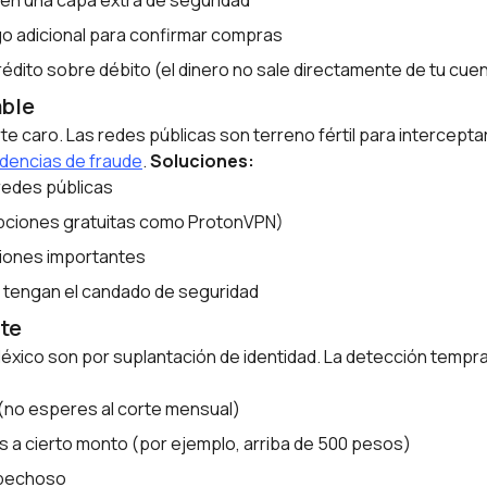
en una capa extra de seguridad
o adicional para confirmar compras
édito sobre débito (el dinero no sale directamente de tu cue
able
te caro. Las redes públicas son terreno fértil para intercepta
endencias de fraude
.
Soluciones:
redes públicas
 opciones gratuitas como ProtonVPN)
ciones importantes
s tengan el candado de seguridad
te
México son por suplantación de identidad. La detección tempr
(no esperes al corte mensual)
 a cierto monto (por ejemplo, arriba de 500 pesos)
spechoso