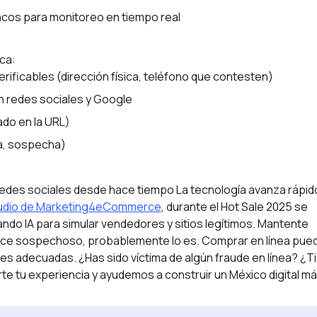
ancos para monitoreo en tiempo real
ica:
erificables (dirección física, teléfono que contesten)
n redes sociales y Google
ado en la URL)
na, sospecha)
redes sociales desde hace tiempo La tecnología avanza rápid
udio de Marketing4eCommerce
, durante el Hot Sale 2025 se
do IA para simular vendedores y sitios legítimos. Mantente
rece sospechoso, probablemente lo es. Comprar en línea pue
es adecuadas. ¿Has sido víctima de algún fraude en línea? ¿T
e tu experiencia y ayudemos a construir un México digital m