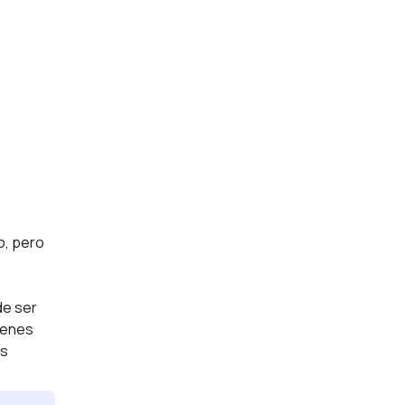
o, pero
de ser
ienes
ás