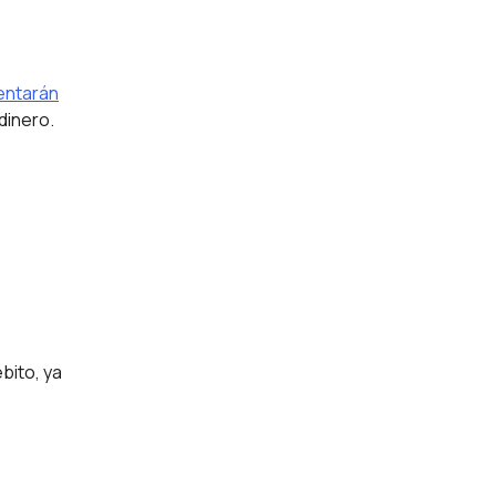
ntarán
dinero.
bito, ya