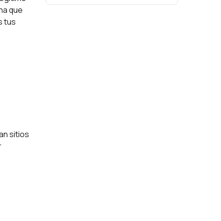
ina que
s tus
n sitios
r