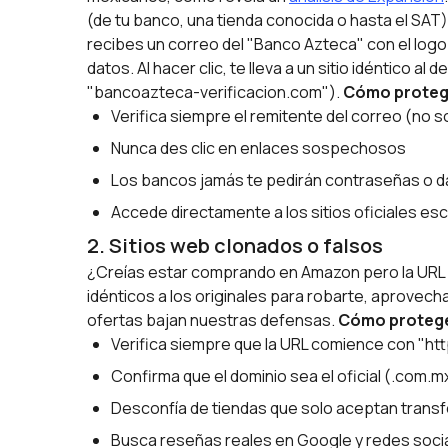
(de tu banco, una tienda conocida o hasta el SAT)
recibes un correo del "Banco Azteca" con el logo 
datos. Al hacer clic, te lleva a un sitio idéntico a
"bancoazteca-verificacion.com").
Cómo proteg
Verifica siempre el remitente del correo (no 
Nunca des clic en enlaces sospechosos
Los bancos jamás te pedirán contraseñas o 
Accede directamente a los sitios oficiales es
2. Sitios web clonados o falsos
¿Creías estar comprando en Amazon pero la URL d
idénticos a los originales para robarte, aprovec
ofertas bajan nuestras defensas.
Cómo protege
Verifica siempre que la URL comience con "https
Confirma que el dominio sea el oficial (.com.
Desconfía de tiendas que solo aceptan transf
Busca reseñas reales en Google y redes sociale