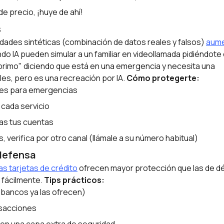
de precio, ¡huye de ahí!
s
idades sintéticas (combinación de datos reales y falsos)
aume
o IA pueden simular a un familiar en videollamada pidiéndote 
primo" diciendo que está en una emergencia y necesita una
les, pero es una recreación por IA.
Cómo protegerte:
ares para emergencias
cada servicio
das tus cuentas
es, verifica por otro canal (llámale a su número habitual)
 defensa
as tarjetas de crédito
ofrecen mayor protección que las de dé
 fácilmente.
Tips prácticos:
 bancos ya las ofrecen)
nsacciones