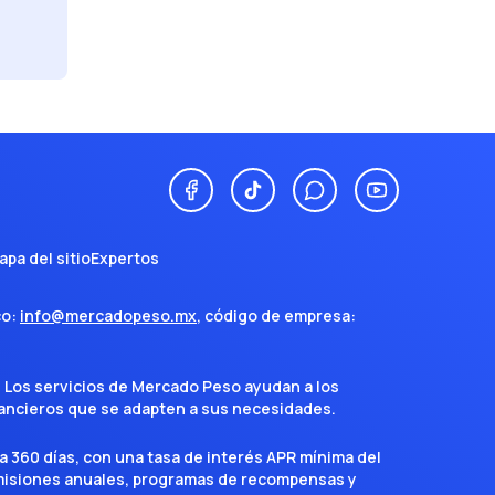
apa del sitio
Expertos
co:
info@mercadopeso.mx
, código de empresa:
. Los servicios de Mercado Peso ayudan a los
inancieros que se adapten a sus necesidades.
a 360 días, con una tasa de interés APR mínima del
omisiones anuales, programas de recompensas y