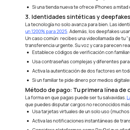
Si una tienda nueva te ofrece iPhones a mitad 
3. Identidades sintéticas y deepfake
La tecnología no solo avanza para bien. Las ident
un 1200% para 2025
. Además, los deepfakes usand
Un caso común: recibes una videollamada de tu "
transferencia urgente. Su voz y cara parecen rea
Establece códigos de verificación con famili
Usa contraseñas complejas y diferentes para 
Activa la autenticación de dos factores en to
Si un familiar te pide dinero por medios digital
Método de pago: Tu primera línea de
La forma en que pagas puede ser tu salvavidas.
L
que puedes disputar cargos no reconocidos más
Usa tarjetas virtuales de un solo uso (muchos
Activa las notificaciones instantáneas de tra