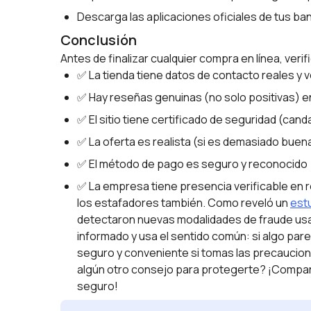
Descarga las aplicaciones oficiales de tus b
Conclusión
Antes de finalizar cualquier compra en línea, verif
✅ La tienda tiene datos de contacto reales y v
✅ Hay reseñas genuinas (no solo positivas) e
✅ El sitio tiene certificado de seguridad (cand
✅ La oferta es realista (si es demasiado bue
✅ El método de pago es seguro y reconocido
✅ La empresa tiene presencia verificable en 
los estafadores también. Como reveló un
est
detectaron nuevas modalidades de fraude usan
informado y usa el sentido común: si algo pa
seguro y conveniente si tomas las precaucion
algún otro consejo para protegerte? ¡Compart
seguro!