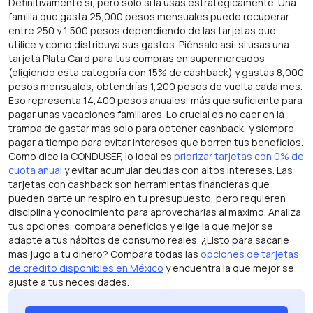
Definitivamente sí, pero solo si la usas estratégicamente. Una
familia que gasta 25,000 pesos mensuales puede recuperar
entre 250 y 1,500 pesos dependiendo de las tarjetas que
utilice y cómo distribuya sus gastos. Piénsalo así: si usas una
tarjeta Plata Card para tus compras en supermercados
(eligiendo esta categoría con 15% de cashback) y gastas 8,000
pesos mensuales, obtendrías 1,200 pesos de vuelta cada mes.
Eso representa 14,400 pesos anuales, más que suficiente para
pagar unas vacaciones familiares. Lo crucial es no caer en la
trampa de gastar más solo para obtener cashback, y siempre
pagar a tiempo para evitar intereses que borren tus beneficios.
Como dice la CONDUSEF, lo ideal es
priorizar tarjetas con 0% de
cuota anual
y evitar acumular deudas con altos intereses. Las
tarjetas con cashback son herramientas financieras que
pueden darte un respiro en tu presupuesto, pero requieren
disciplina y conocimiento para aprovecharlas al máximo. Analiza
tus opciones, compara beneficios y elige la que mejor se
adapte a tus hábitos de consumo reales. ¿Listo para sacarle
más jugo a tu dinero? Compara todas las
opciones de tarjetas
de crédito disponibles en México
y encuentra la que mejor se
ajuste a tus necesidades.