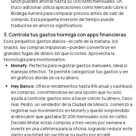
lunch puedes ahorrar hasta $2,000 MXN mensuales. Un
truco adicional: utiliza aplicaciones como Mercado Libre o
Bodega Aurrerá para comparar precios antes de salir de
compras. Esta pequeña inversión de tiempo puede
traducirse en ahorros significativos.
3. Controla tus gastos hormiga con apps financieras
Esos pequeños gastos diarios—el café de la mañana, los
snacks, las compras impulsivas—pueden convertirse en
grandes fugas de dinero sin que lo notes. Aprovecha la
tecnología para monitorearlos:
Monefy
: Perfecta para registrar gastos manuales, ideal si
manejas efectivo. Te permite categorizar tus gastos y ver
en gráficos dónde se va tu dinero.
Hey Banco
: Ofrece rendimientos hasta 8% anual y cashback
en compras, convirtiéndose en una opción que no solo
ayuda a controlar gastos sino a hacer crecer tu dinero. Caso
real: Pedro, un vendedor de la Ciudad de México, comenzó a
registrar sus movimientos en Monefy y quedó sorprendido
al descubrir que gastaba $1,200 mensuales solo en cafés.
Decidió limitar estas compras a tres veces por semana e
invertir en una cafetera para la oficina, logrando reducir este
gasto a la mitad sin sacrificar su gusto por el café.