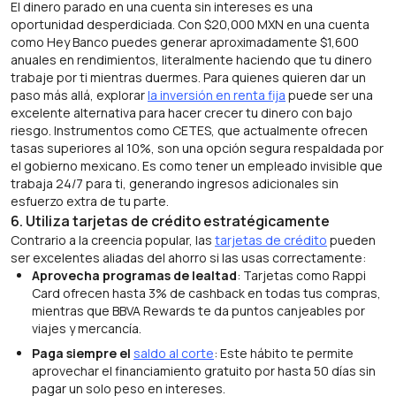
El dinero parado en una cuenta sin intereses es una
oportunidad desperdiciada. Con $20,000 MXN en una cuenta
como Hey Banco puedes generar aproximadamente $1,600
anuales en rendimientos, literalmente haciendo que tu dinero
trabaje por ti mientras duermes. Para quienes quieren dar un
paso más allá, explorar
la inversión en renta fija
puede ser una
excelente alternativa para hacer crecer tu dinero con bajo
riesgo. Instrumentos como CETES, que actualmente ofrecen
tasas superiores al 10%, son una opción segura respaldada por
el gobierno mexicano. Es como tener un empleado invisible que
trabaja 24/7 para ti, generando ingresos adicionales sin
esfuerzo extra de tu parte.
6. Utiliza tarjetas de crédito estratégicamente
Contrario a la creencia popular, las
tarjetas de crédito
pueden
ser excelentes aliadas del ahorro si las usas correctamente:
Aprovecha programas de lealtad
: Tarjetas como Rappi
Card ofrecen hasta 3% de cashback en todas tus compras,
mientras que BBVA Rewards te da puntos canjeables por
viajes y mercancía.
Paga siempre el
saldo al corte
: Este hábito te permite
aprovechar el financiamiento gratuito por hasta 50 días sin
pagar un solo peso en intereses.