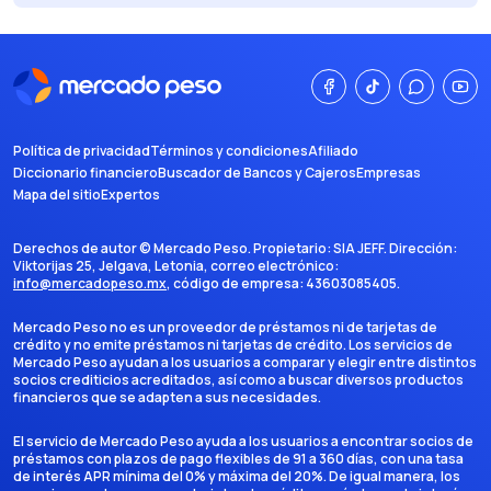
Política de privacidad
Términos y condiciones
Afiliado
Diccionario financiero
Buscador de Bancos y Cajeros
Empresas
Mapa del sitio
Expertos
Derechos de autor ©
Mercado Peso
. Propietario:
SIA JEFF
. Dirección:
Viktorijas 25, Jelgava, Letonia
, correo electrónico:
info@mercadopeso.mx
, código de empresa:
43603085405
.
Mercado Peso no es un proveedor de préstamos ni de tarjetas de
crédito y no emite préstamos ni tarjetas de crédito. Los servicios de
Mercado Peso ayudan a los usuarios a comparar y elegir entre distintos
socios crediticios acreditados, así como a buscar diversos productos
financieros que se adapten a sus necesidades.
El servicio de Mercado Peso ayuda a los usuarios a encontrar socios de
préstamos con plazos de pago flexibles de 91 a 360 días, con una tasa
de interés APR mínima del 0% y máxima del 20%. De igual manera, los