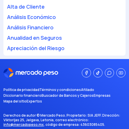
Alta de Cliente
Análisis Económico
Análisis Financiero
Anualidad en Seguros
Apreciación del Riesgo
Política de privacidad
Términos y condiciones
Afiliado
Diccionario financiero
Buscador de Bancos y Cajeros
Empresas
Mapa del sitio
Expertos
Derechos de autor ©
Mercado Peso
. Propietario:
SIA JEFF
. Dirección:
Viktorijas 25, Jelgava, Letonia
, correo electrónico:
info@mercadopeso.mx
, código de empresa:
43603085405
.