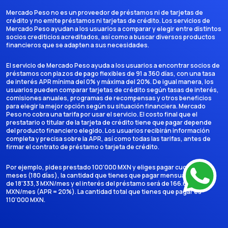
Mercado Peso no es un proveedor de préstamos ni de tarjetas de
crédito y no emite préstamos ni tarjetas de crédito. Los servicios de
Mercado Peso ayudan a los usuarios a comparar y elegir entre distintos
socios crediticios acreditados, así como a buscar diversos productos
financieros que se adapten a sus necesidades.
El servicio de Mercado Peso ayuda a los usuarios a encontrar socios de
préstamos con plazos de pago flexibles de 91 a 360 días, con una tasa
de interés APR mínima del 0% y máxima del 20%. De igual manera, los
usuarios pueden comparar tarjetas de crédito según tasas de interés,
comisiones anuales, programas de recompensas y otros beneficios
para elegir la mejor opción según su situación financiera. Mercado
Peso no cobra una tarifa por usar el servicio. El costo final que el
prestatario o titular de la tarjeta de crédito tiene que pagar depende
del producto financiero elegido. Los usuarios recibirán información
completa y precisa sobre la APR, así como todas las tarifas, antes de
firmar el contrato de préstamo o tarjeta de crédito.
Por ejemplo, pides prestado 100'000 MXN y eliges pagar cuotas en 6
meses (180 días), la cantidad que tienes que pagar mensualmente es
de 18'333,3 MXN/mes y el interés del préstamo será de 166.666,7
MXN/mes (APR = 20%). La cantidad total que tienes que pagar es
110'000 MXN.