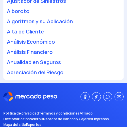
Ajustador de Siniestros
Alboroto
Algoritmos y su Aplicación
Alta de Cliente
Análisis Económico
Análisis Financiero
Anualidad en Seguros
Apreciación del Riesgo
Política de privacidad
Términos y condiciones
Afiliado
Diccionario financiero
Buscador de Bancos y Cajeros
Empresas
Mapa del sitio
Expertos