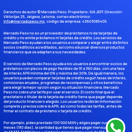
Derechos de autor ©
Mercado Peso
. Propietario:
SIA JEFF
. Dirección:
Viktorijas 25, Jelgava, Letonia
, correo electrónico:
info@mercadopeso.mx
, código de empresa:
43603085405
.
Mercado Peso no es un proveedor de préstamos ni de tarjetas de
crédito y no emite préstamos ni tarjetas de crédito. Los servicios de
Mercado Peso ayudan a los usuarios a comparar y elegir entre distintos
socios crediticios acreditados, así como a buscar diversos productos
financieros que se adapten a sus necesidades.
El servicio de Mercado Peso ayuda a los usuarios a encontrar socios de
préstamos con plazos de pago flexibles de 91 a 360 días, con una tasa
de interés APR mínima del 0% y máxima del 20%. De igual manera, los
usuarios pueden comparar tarjetas de crédito según tasas de interés,
comisiones anuales, programas de recompensas y otros beneficios
para elegir la mejor opción según su situación financiera. Mercado
Peso no cobra una tarifa por usar el servicio. El costo final que el
prestatario o titular de la tarjeta de crédito tiene que pagar depende
del producto financiero elegido. Los usuarios recibirán información
completa y precisa sobre la APR, así como todas las tarifas, antes de
firmar el contrato de préstamo o tarjeta de crédito.
Por ejemplo, pides prestado 100'000 MXN y eliges pagar cuotas en 6
meses (180 días), la cantidad que tienes que pagar mensualmente es