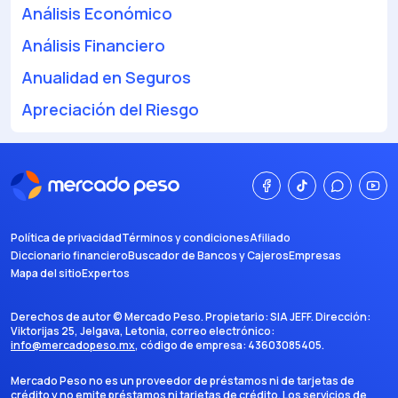
Análisis Económico
Análisis Financiero
Anualidad en Seguros
Apreciación del Riesgo
Política de privacidad
Términos y condiciones
Afiliado
Diccionario financiero
Buscador de Bancos y Cajeros
Empresas
Mapa del sitio
Expertos
Derechos de autor ©
Mercado Peso
. Propietario:
SIA JEFF
. Dirección:
Viktorijas 25, Jelgava, Letonia
, correo electrónico:
info@mercadopeso.mx
, código de empresa:
43603085405
.
Mercado Peso no es un proveedor de préstamos ni de tarjetas de
crédito y no emite préstamos ni tarjetas de crédito. Los servicios de