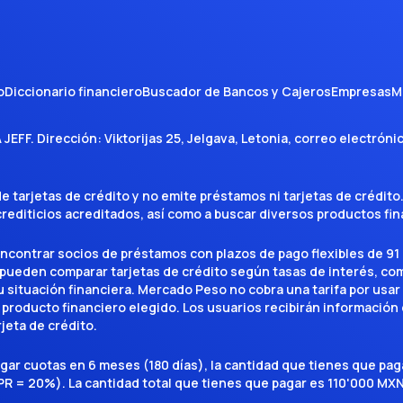
o
Diccionario financiero
Buscador de Bancos y Cajeros
Empresas
M
A JEFF
. Dirección:
Viktorijas 25, Jelgava, Letonia
, correo electróni
tarjetas de crédito y no emite préstamos ni tarjetas de crédito
 crediticios acreditados, así como a buscar diversos productos f
encontrar socios de préstamos con plazos de pago flexibles de 91 
 pueden comparar tarjetas de crédito según tasas de interés, c
situación financiera. Mercado Peso no cobra una tarifa por usar el 
 producto financiero elegido. Los usuarios recibirán información 
rjeta de crédito.
agar cuotas en 6 meses (180 días), la cantidad que tienes que p
R = 20%). La cantidad total que tienes que pagar es 110'000 MXN