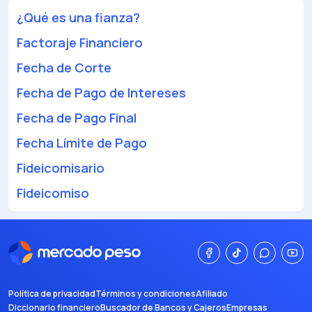
¿Qué es una fianza?
Factoraje Financiero
Fecha de Corte
Fecha de Pago de Intereses
Fecha de Pago Final
Fecha Límite de Pago
Fideicomisario
Fideicomiso
Política de privacidad
Términos y condiciones
Afiliado
Diccionario financiero
Buscador de Bancos y Cajeros
Empresas