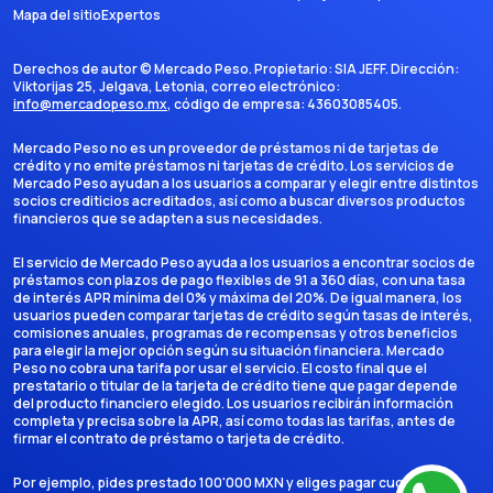
Mapa del sitio
Expertos
Derechos de autor ©
Mercado Peso
. Propietario:
SIA JEFF
. Dirección:
Viktorijas 25, Jelgava, Letonia
, correo electrónico:
info@mercadopeso.mx
, código de empresa:
43603085405
.
Mercado Peso no es un proveedor de préstamos ni de tarjetas de
crédito y no emite préstamos ni tarjetas de crédito. Los servicios de
Mercado Peso ayudan a los usuarios a comparar y elegir entre distintos
socios crediticios acreditados, así como a buscar diversos productos
financieros que se adapten a sus necesidades.
El servicio de Mercado Peso ayuda a los usuarios a encontrar socios de
préstamos con plazos de pago flexibles de 91 a 360 días, con una tasa
de interés APR mínima del 0% y máxima del 20%. De igual manera, los
usuarios pueden comparar tarjetas de crédito según tasas de interés,
comisiones anuales, programas de recompensas y otros beneficios
para elegir la mejor opción según su situación financiera. Mercado
Peso no cobra una tarifa por usar el servicio. El costo final que el
prestatario o titular de la tarjeta de crédito tiene que pagar depende
del producto financiero elegido. Los usuarios recibirán información
completa y precisa sobre la APR, así como todas las tarifas, antes de
firmar el contrato de préstamo o tarjeta de crédito.
Por ejemplo, pides prestado 100'000 MXN y eliges pagar cuotas en 6