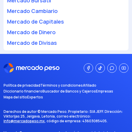
Mercado Bursátil
Mercado Cambiario
Mercado de Capitales
Mercado de Dinero
Mercado de Divisas
Política de privacidad
Términos y condiciones
Afiliado
Diccionario financiero
Buscador de Bancos y Cajeros
Empresas
Mapa del sitio
Expertos
Derechos de autor ©
Mercado Peso
. Propietario:
SIA JEFF
. Dirección:
Viktorijas 25, Jelgava, Letonia
, correo electrónico:
info@mercadopeso.mx
, código de empresa:
43603085405
.