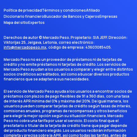
Política de privacidad
Términos y condiciones
Afiliado
Diccionario financiero
Buscador de Bancos y Cajeros
Empresas
Mapa del sitio
Expertos
Derechos de autor ©
Mercado Peso
. Propietario:
SIA JEFF
. Dirección:
Viktorijas 25, Jelgava, Letonia
, correo electrónico:
info@mercadopeso.mx
, código de empresa:
43603085405
.
Mercado Peso no es un proveedor de préstamos ni de tarjetas de
crédito y no emite préstamos ni tarjetas de crédito. Los servicios de
Mercado Peso ayudan a los usuarios a comparar y elegir entre distintos
socios crediticios acreditados, así como a buscar diversos productos
financieros que se adapten a sus necesidades.
El servicio de Mercado Peso ayuda a los usuarios a encontrar socios de
préstamos con plazos de pago flexibles de 91 a 360 días, con una tasa
de interés APR mínima del 0% y máxima del 20%. De igual manera, los
usuarios pueden comparar tarjetas de crédito según tasas de interés,
comisiones anuales, programas de recompensas y otros beneficios
para elegir la mejor opción según su situación financiera. Mercado
Peso no cobra una tarifa por usar el servicio. El costo final que el
prestatario o titular de la tarjeta de crédito tiene que pagar depende
del producto financiero elegido. Los usuarios recibirán información
completa y precisa sobre la APR, así como todas las tarifas, antes de