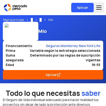
Aplicar
Página principal
...
...
Mio
Mio
Financiamiento
Seguros Monterrey New York Life
Prima
Variable según la estrategia seleccionada
Suma
Determinado por las reglas de suscripción
asegurada
vigentes
Edad
18-55
Aplicar
Todo lo que necesitas
saber
El Seguro de Vida individual adecuado para hacer realidad tus
proyectos sin dejar de lado la protección ante diversos