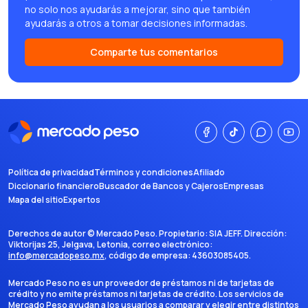
no solo nos ayudarás a mejorar, sino que también
ayudarás a otros a tomar decisiones informadas.
Comparte tus comentarios
Política de privacidad
Términos y condiciones
Afiliado
Diccionario financiero
Buscador de Bancos y Cajeros
Empresas
Mapa del sitio
Expertos
Derechos de autor ©
Mercado Peso
. Propietario:
SIA JEFF
. Dirección:
Viktorijas 25, Jelgava, Letonia
, correo electrónico:
info@mercadopeso.mx
, código de empresa:
43603085405
.
Mercado Peso no es un proveedor de préstamos ni de tarjetas de
crédito y no emite préstamos ni tarjetas de crédito. Los servicios de
Mercado Peso ayudan a los usuarios a comparar y elegir entre distintos