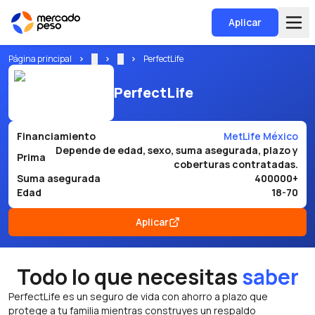
Aplicar
Página principal
...
...
PerfectLife
PerfectLife
Financiamiento
MetLife México
Depende de edad, sexo, suma asegurada, plazo y
Prima
coberturas contratadas.
Suma asegurada
400000+
Edad
18-70
Aplicar
Todo lo que necesitas
saber
PerfectLife es un seguro de vida con ahorro a plazo que
protege a tu familia mientras construyes un respaldo