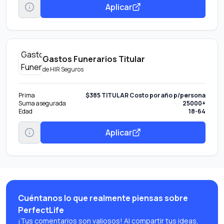
Aplicar
Gastos Funerarios Titular
de
HIR Seguros
Prima
$385 TITULAR Costo por año p/persona
Suma asegurada
25000+
Edad
18-64
Aplicar
Cuéntanos lo que realmente piensas sobre
PerfectLife
¡Tus comentarios son valiosos! Al compartir tus ideas,