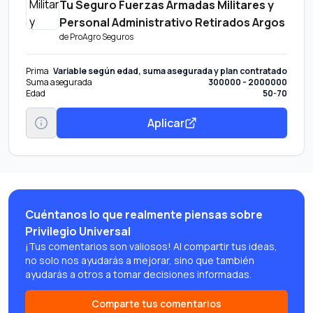
Tu Seguro Fuerzas Armadas Militares y
Personal Administrativo Retirados Argos
de
ProAgro Seguros
Prima
Variable según edad, suma asegurada y plan contratado
Suma asegurada
300000 - 2000000
Edad
50-70
Aplicar
Cuéntanos lo que realmente piensas sobre
Privilegio Universal
¡Tus comentarios son valiosos! Al compartir tus ideas,
no solo nos ayudarás a mejorar, sino que también
ayudarás a otros a tomar decisiones informadas.
Comparte tus comentarios