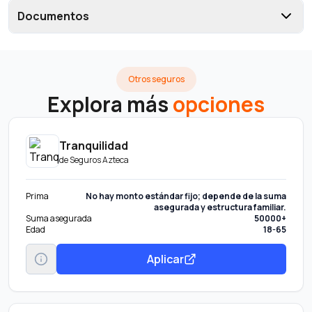
Documentos
Otros seguros
Explora más
opciones
Tranquilidad
de
Seguros Azteca
Prima
No hay monto estándar fijo; depende de la suma
asegurada y estructura familiar.
Suma asegurada
50000+
Edad
18-65
Aplicar