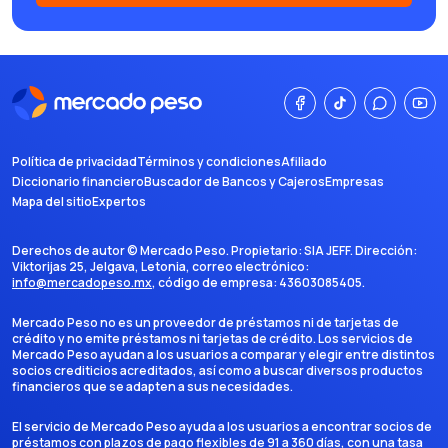
Política de privacidad
Términos y condiciones
Afiliado
Diccionario financiero
Buscador de Bancos y Cajeros
Empresas
Mapa del sitio
Expertos
Derechos de autor ©
Mercado Peso
. Propietario:
SIA JEFF
. Dirección:
Viktorijas 25, Jelgava, Letonia
, correo electrónico:
info@mercadopeso.mx
, código de empresa:
43603085405
.
Mercado Peso no es un proveedor de préstamos ni de tarjetas de
crédito y no emite préstamos ni tarjetas de crédito. Los servicios de
Mercado Peso ayudan a los usuarios a comparar y elegir entre distintos
socios crediticios acreditados, así como a buscar diversos productos
financieros que se adapten a sus necesidades.
El servicio de Mercado Peso ayuda a los usuarios a encontrar socios de
préstamos con plazos de pago flexibles de 91 a 360 días, con una tasa