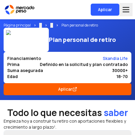
Aplicar
Página principal
...
...
Plan personal de retiro
Plan personal de retiro
Financiamiento
Skandia Life
Prima
Definido en la solicitud y plan contratado
Suma asegurada
30000+
Edad
18-70
Aplicar
Todo lo que necesitas
saber
Empieza hoy a construir tu retiro con aportaciones flexibles y
crecimiento a largo plazo¹.