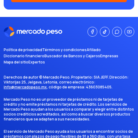
Política de privacidad
Términos y condiciones
Afiliado
Diccionario financiero
Buscador de Bancos y Cajeros
Empresas
Mapa del sitio
Expertos
Derechos de autor ©
Mercado Peso
. Propietario:
SIA JEFF
. Dirección:
Viktorijas 25, Jelgava, Letonia
, correo electrónico:
info@mercadopeso.mx
, código de empresa:
43603085405
.
Mercado Peso no es un proveedor de préstamos ni de tarjetas de
crédito y no emite préstamos ni tarjetas de crédito. Los servicios de
Mercado Peso ayudan a los usuarios a comparar y elegir entre distintos
socios crediticios acreditados, así como a buscar diversos productos
financieros que se adapten a sus necesidades.
El servicio de Mercado Peso ayuda a los usuarios a encontrar socios de
préstamos con plazos de pago flexibles de 91 a 360 días, con una tasa