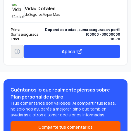
Vida: Dotales
de
Seguros Ve por Más
Prima
Depende de edad, suma asegurada y perfil
Suma asegurada
100000 - 30000000
Edad
18-70
Aplicar
Cuéntanos lo que realmente piensas sobre
Plan personal de retiro
¡Tus comentarios son valiosos! Al compartir tus ideas,
no solo nos ayudarás a mejorar, sino que también
ayudarás a otros a tomar decisiones informadas.
Comparte tus comentarios