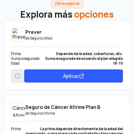
Otros seguros
Explora más
opciones
Prever
de
Seguros Atlas
Prima
Depende de la edad, coberturas, etc.
Suma asegurada
Suma asegurada de acuerdo al plan elegido
Edad
18-70
Aplicar
Seguro de Cáncer Afirme Plan B
de
Seguros Afirme
Prima
La prima depende directamente de la edad del
asegurado, suma asegurada contratada y frecuencias