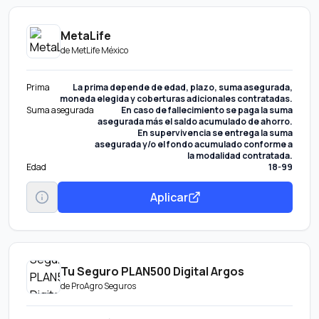
MetaLife
de
MetLife México
Prima
La prima depende de edad, plazo, suma asegurada,
moneda elegida y coberturas adicionales contratadas.
Suma asegurada
En caso de fallecimiento se paga la suma
asegurada más el saldo acumulado de ahorro.
En supervivencia se entrega la suma
asegurada y/o el fondo acumulado conforme a
la modalidad contratada.
Edad
18-99
Aplicar
Tu Seguro PLAN500 Digital Argos
de
ProAgro Seguros