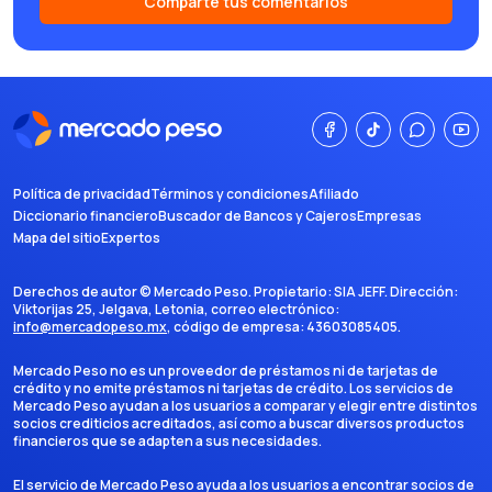
Comparte tus comentarios
Política de privacidad
Términos y condiciones
Afiliado
Diccionario financiero
Buscador de Bancos y Cajeros
Empresas
Mapa del sitio
Expertos
Derechos de autor ©
Mercado Peso
. Propietario:
SIA JEFF
. Dirección:
Viktorijas 25, Jelgava, Letonia
, correo electrónico:
info@mercadopeso.mx
, código de empresa:
43603085405
.
Mercado Peso no es un proveedor de préstamos ni de tarjetas de
crédito y no emite préstamos ni tarjetas de crédito. Los servicios de
Mercado Peso ayudan a los usuarios a comparar y elegir entre distintos
socios crediticios acreditados, así como a buscar diversos productos
financieros que se adapten a sus necesidades.
El servicio de Mercado Peso ayuda a los usuarios a encontrar socios de