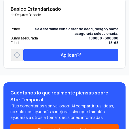
Basico Estandarizado
de
Seguros Banorte
Prima
Se determina considerando edad, riesgo y suma
asegurada seleccionada.
Suma asegurada
100000 - 300000
Edad
18-65
Aplicar
Cuéntanos lo que realmente piensas sobre
Star Temporal
¡Tus comentarios son valiosos! Al compartir tus ideas,
no solo nos ayudarás a mejorar, sino que también
ayudarás a otros a tomar decisiones informadas.