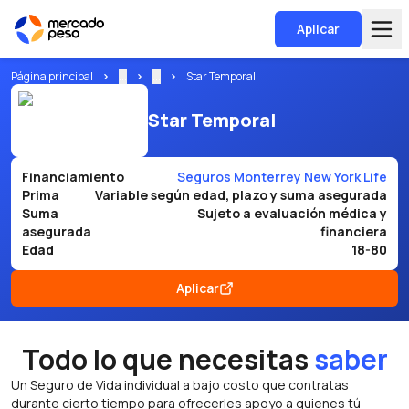
Aplicar
Página principal
...
...
Star Temporal
Star Temporal
Financiamiento
Seguros Monterrey New York Life
Prima
Variable según edad, plazo y suma asegurada
Suma
Sujeto a evaluación médica y
asegurada
financiera
Edad
18-80
Aplicar
Todo lo que necesitas
saber
Un Seguro de Vida individual a bajo costo que contratas
durante cierto tiempo para ofrecerles apoyo a quienes tú