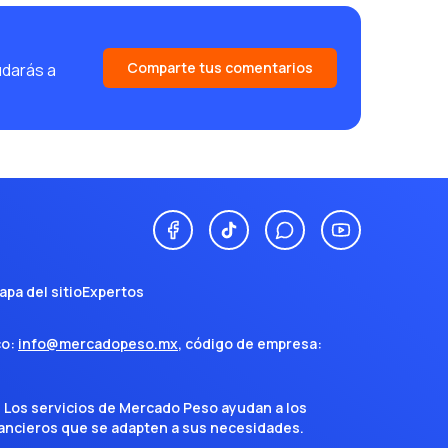
Comparte tus comentarios
udarás a
apa del sitio
Expertos
co:
info@mercadopeso.mx
, código de empresa:
. Los servicios de Mercado Peso ayudan a los
inancieros que se adapten a sus necesidades.