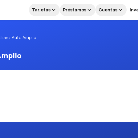
Tarjetas
Préstamos
Cuentas
Inv
llianz Auto Amplio
Amplio