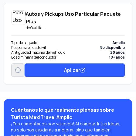
Autos y Pickups Uso Particular Paquete
Plus
de
Quálitas
Tipo de paquete
Amplia
Responsabilidad civil
No disponible
Antigüedad máxima del vehículo
20 años
Edad mínima del conductor
18+ años
Aplicar
Cuéntanos lo que realmente piensas sobre
Turista MexiTravel Amplio
¡Tus comentarios son valiosos! Al compartir tus ideas,
no solo nos ayudarás a mejorar, sino que también
ayudarás a otros a tomar decisiones informadas.