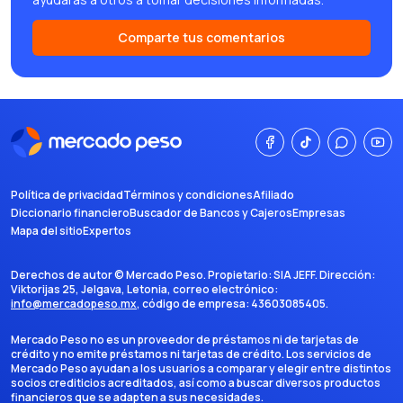
Comparte tus comentarios
Política de privacidad
Términos y condiciones
Afiliado
Diccionario financiero
Buscador de Bancos y Cajeros
Empresas
Mapa del sitio
Expertos
Derechos de autor ©
Mercado Peso
. Propietario:
SIA JEFF
. Dirección:
Viktorijas 25, Jelgava, Letonia
, correo electrónico:
info@mercadopeso.mx
, código de empresa:
43603085405
.
Mercado Peso no es un proveedor de préstamos ni de tarjetas de
crédito y no emite préstamos ni tarjetas de crédito. Los servicios de
Mercado Peso ayudan a los usuarios a comparar y elegir entre distintos
socios crediticios acreditados, así como a buscar diversos productos
financieros que se adapten a sus necesidades.