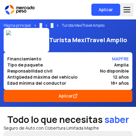
Aplicar
Página principal
...
...
Turista MexiTravel Amplio
Turista MexiTravel Amplio
Financiamiento
MAPFRE
Tipo de paquete
Amplia
Responsabilidad civil
No disponible
Antigüedad máxima del vehículo
12 años
Edad mínima del conductor
18+ años
Aplicar
Todo lo que necesitas
saber
Seguro de Auto con Cobertura Limitada Mapfre