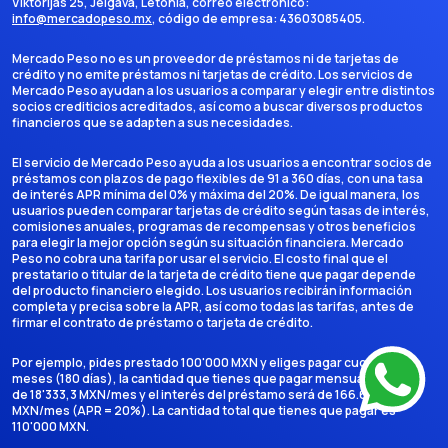
Viktorijas 25, Jelgava, Letonia
, correo electrónico:
info@mercadopeso.mx
, código de empresa:
43603085405
.
Mercado Peso no es un proveedor de préstamos ni de tarjetas de
crédito y no emite préstamos ni tarjetas de crédito. Los servicios de
Mercado Peso ayudan a los usuarios a comparar y elegir entre distintos
socios crediticios acreditados, así como a buscar diversos productos
financieros que se adapten a sus necesidades.
El servicio de Mercado Peso ayuda a los usuarios a encontrar socios de
préstamos con plazos de pago flexibles de 91 a 360 días, con una tasa
de interés APR mínima del 0% y máxima del 20%. De igual manera, los
usuarios pueden comparar tarjetas de crédito según tasas de interés,
comisiones anuales, programas de recompensas y otros beneficios
para elegir la mejor opción según su situación financiera. Mercado
Peso no cobra una tarifa por usar el servicio. El costo final que el
prestatario o titular de la tarjeta de crédito tiene que pagar depende
del producto financiero elegido. Los usuarios recibirán información
completa y precisa sobre la APR, así como todas las tarifas, antes de
firmar el contrato de préstamo o tarjeta de crédito.
Por ejemplo, pides prestado 100'000 MXN y eliges pagar cuotas en 6
meses (180 días), la cantidad que tienes que pagar mensualmente es
de 18'333,3 MXN/mes y el interés del préstamo será de 166.666,7
MXN/mes (APR = 20%). La cantidad total que tienes que pagar es
110'000 MXN.