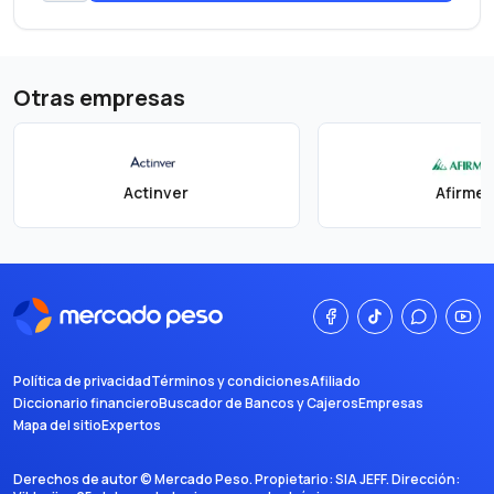
Otras empresas
Actinver
Afirme
Política de privacidad
Términos y condiciones
Afiliado
Diccionario financiero
Buscador de Bancos y Cajeros
Empresas
Mapa del sitio
Expertos
Derechos de autor ©
Mercado Peso
. Propietario:
SIA JEFF
. Dirección: