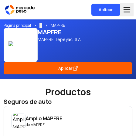
Aplicar
Página principal
...
MAPFRE
MAPFRE
MAPFRE Tepeyac, S.A.
Aplicar
Productos
Seguros de auto
Amplio MAPFRE
de
MAPFRE