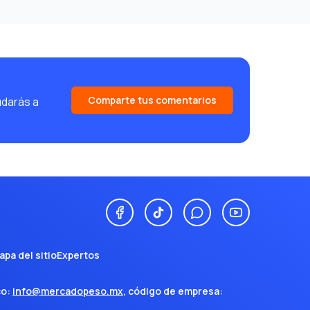
Comparte tus comentarios
udarás a
apa del sitio
Expertos
co:
info@mercadopeso.mx
, código de empresa: