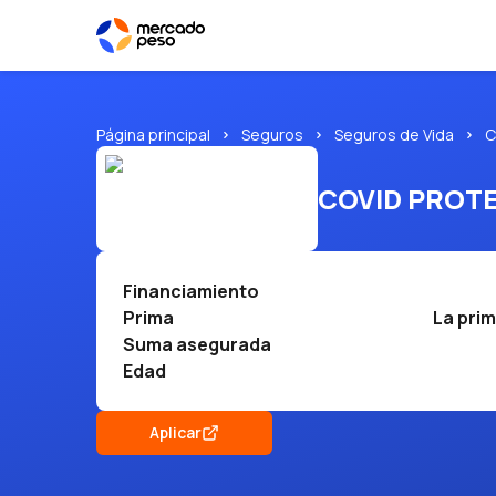
Página principal
Seguros
Seguros de Vida
C
COVID PROTE
Financiamiento
Prima
La prim
Suma asegurada
Edad
Aplicar