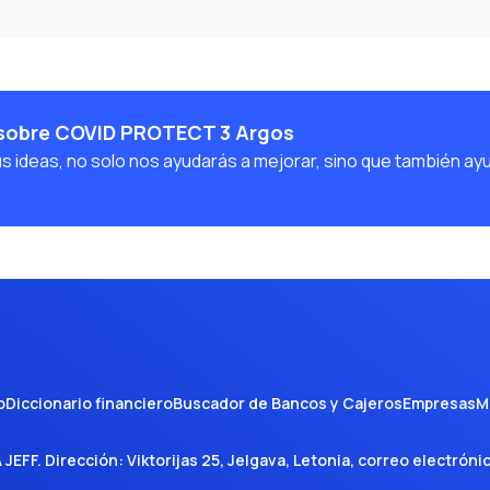
 sobre COVID PROTECT 3 Argos
us ideas, no solo nos ayudarás a mejorar, sino que también ay
o
Diccionario financiero
Buscador de Bancos y Cajeros
Empresas
M
A JEFF
. Dirección:
Viktorijas 25, Jelgava, Letonia
, correo electróni