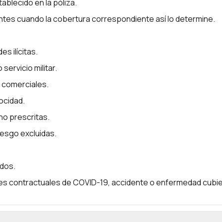
ablecido en la póliza.
es cuando la cobertura correspondiente así lo determine.
es ilícitas.
servicio militar.
o comerciales.
ocidad.
no prescritas.
iesgo excluidas.
idos.
nes contractuales de COVID-19, accidente o enfermedad cubie