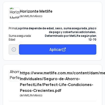
Horizonte Metlife
de
MetLife México
Prima
La prima depende de edad, sexo, suma asegurada, plazo
de pago y coberturas adicionales.
Suma asegurada
Determinado por MetLife según plan
Edad
12-70
Aplicar
https://www.metlife.com.mx/content/dam/m
Individuales/Seguro-de-Ahorro-
PerfectLife/Perfect-Life-Condiciones-
Pesos-Crecientes.pdf
de
MetLife México