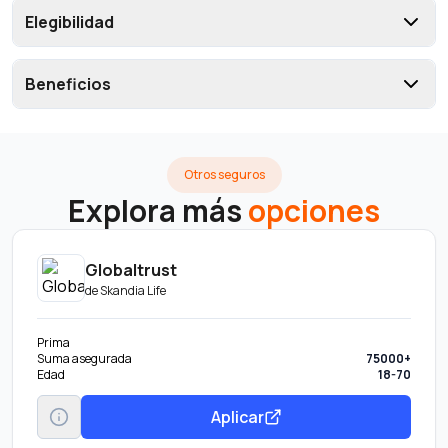
Elegibilidad
Beneficios
Otros seguros
Explora más
opciones
Globaltrust
de
Skandia Life
Prima
Suma asegurada
75000+
Edad
18-70
Aplicar