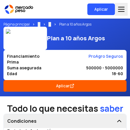
Aplicar
Página principal
...
...
Plan a 10 años Argos
Plan a 10 años Argos
Financiamiento
ProAgro Seguros
Prima
Suma asegurada
500000 - 5000000
Edad
18-60
Aplicar
Todo lo que necesitas
saber
Condiciones