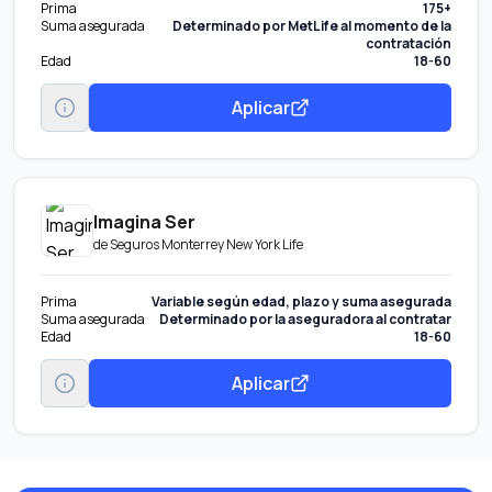
Prima
175+
Suma asegurada
Determinado por MetLife al momento de la
contratación
Edad
18-60
Aplicar
Imagina Ser
de
Seguros Monterrey New York Life
Prima
Variable según edad, plazo y suma asegurada
Suma asegurada
Determinado por la aseguradora al contratar
Edad
18-60
Aplicar