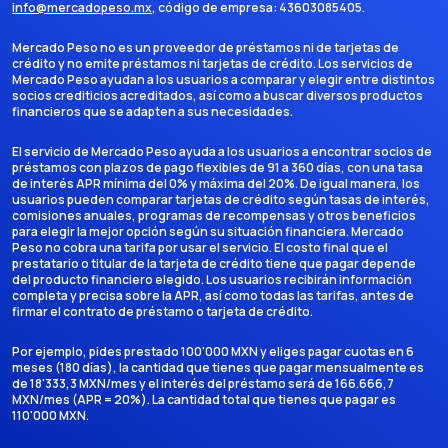
info@mercadopeso.mx
, código de empresa:
43603085405
.
Mercado Peso no es un proveedor de préstamos ni de tarjetas de
crédito y no emite préstamos ni tarjetas de crédito. Los servicios de
Mercado Peso ayudan a los usuarios a comparar y elegir entre distintos
socios crediticios acreditados, así como a buscar diversos productos
financieros que se adapten a sus necesidades.
El servicio de Mercado Peso ayuda a los usuarios a encontrar socios de
préstamos con plazos de pago flexibles de 91 a 360 días, con una tasa
de interés APR mínima del 0% y máxima del 20%. De igual manera, los
usuarios pueden comparar tarjetas de crédito según tasas de interés,
comisiones anuales, programas de recompensas y otros beneficios
para elegir la mejor opción según su situación financiera. Mercado
Peso no cobra una tarifa por usar el servicio. El costo final que el
prestatario o titular de la tarjeta de crédito tiene que pagar depende
del producto financiero elegido. Los usuarios recibirán información
completa y precisa sobre la APR, así como todas las tarifas, antes de
firmar el contrato de préstamo o tarjeta de crédito.
Por ejemplo, pides prestado 100'000 MXN y eliges pagar cuotas en 6
meses (180 días), la cantidad que tienes que pagar mensualmente es
de 18'333,3 MXN/mes y el interés del préstamo será de 166.666,7
MXN/mes (APR = 20%). La cantidad total que tienes que pagar es
110'000 MXN.