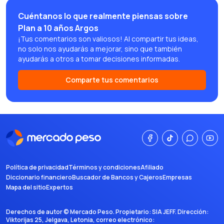
Cuéntanos lo que realmente piensas sobre
Plan a 10 años Argos
¡Tus comentarios son valiosos! Al compartir tus ideas,
no solo nos ayudarás a mejorar, sino que también
ayudarás a otros a tomar decisiones informadas.
Comparte tus comentarios
Política de privacidad
Términos y condiciones
Afiliado
Diccionario financiero
Buscador de Bancos y Cajeros
Empresas
Mapa del sitio
Expertos
Derechos de autor ©
Mercado Peso
. Propietario:
SIA JEFF
. Dirección:
Viktorijas 25, Jelgava, Letonia
, correo electrónico: