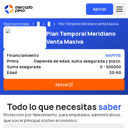
Aplicar
Página principal
...
...
Plan Temporal Meridiano Venta Masiva
Plan Temporal Meridiano
Venta Masiva
Financiamiento
MAPFRE
Prima
Depende de edad, suma asegurada y plazo.
Suma asegurada
0 - 500000
Edad
20-60
Aplicar
Todo lo que necesitas
saber
Protección por fallecimiento, para empleados administrativos
que son el principal sósten económico.