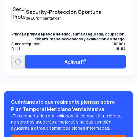
Security-Protección Oportuna
de
Zurich Santander
Prima
La prima depende de edad, suma asegurada, ocupación,
coberturas seleccionadas y evaluación de riesgo.
Suma asegurada
10000+
Edad
18-64
Aplicar
Cuéntanos lo que realmente piensas sobre
Plan Temporal Meridiano Venta Masiva
¡Tus comentarios son valiosos! Al compartir tus ideas,
no solo nos ayudarás a mejorar, sino que también
ayudarás a otros a tomar decisiones informadas.