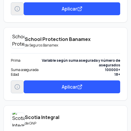
Aplicar
School Protection Banamex
de
Seguros Banamex
Prima
Variable según suma asegurada y número de
asegurados
Suma asegurada
100000+
Edad
18+
Aplicar
Scotia Integral
de
GNP