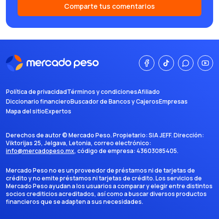
Comparte tus comentarios
Política de privacidad
Términos y condiciones
Afiliado
Diccionario financiero
Buscador de Bancos y Cajeros
Empresas
Mapa del sitio
Expertos
Derechos de autor ©
Mercado Peso
. Propietario:
SIA JEFF
. Dirección:
Viktorijas 25, Jelgava, Letonia
, correo electrónico:
info@mercadopeso.mx
, código de empresa:
43603085405
.
Mercado Peso no es un proveedor de préstamos ni de tarjetas de
crédito y no emite préstamos ni tarjetas de crédito. Los servicios de
Mercado Peso ayudan a los usuarios a comparar y elegir entre distintos
socios crediticios acreditados, así como a buscar diversos productos
financieros que se adapten a sus necesidades.