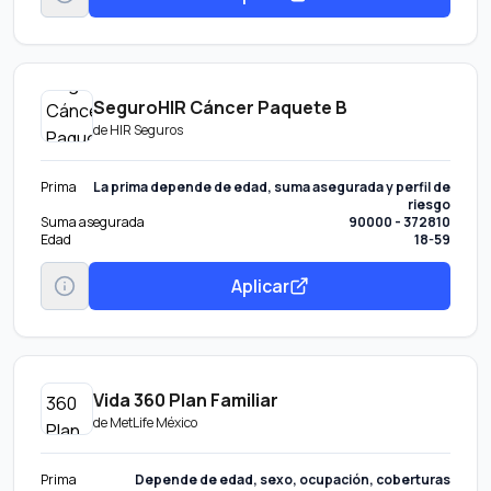
SeguroHIR Cáncer Paquete B
de
HIR Seguros
Prima
La prima depende de edad, suma asegurada y perfil de
riesgo
Suma asegurada
90000 - 372810
Edad
18-59
Aplicar
Vida 360 Plan Familiar
de
MetLife México
Prima
Depende de edad, sexo, ocupación, coberturas