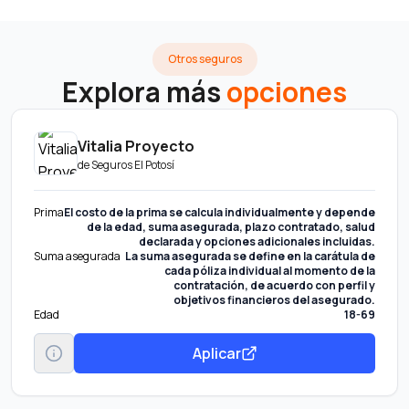
Otros seguros
Explora más
opciones
Vitalia Proyecto
de
Seguros El Potosí
Prima
El costo de la prima se calcula individualmente y depende
de la edad, suma asegurada, plazo contratado, salud
declarada y opciones adicionales incluidas.
Suma asegurada
La suma asegurada se define en la carátula de
cada póliza individual al momento de la
contratación, de acuerdo con perfil y
objetivos financieros del asegurado.
Edad
18-69
Aplicar