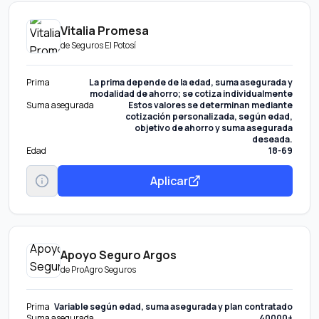
Vitalia Promesa
de
Seguros El Potosí
Prima
La prima depende de la edad, suma asegurada y
modalidad de ahorro; se cotiza individualmente
Suma asegurada
Estos valores se determinan mediante
cotización personalizada, según edad,
objetivo de ahorro y suma asegurada
deseada.
Edad
18-69
Aplicar
Apoyo Seguro Argos
de
ProAgro Seguros
Prima
Variable según edad, suma asegurada y plan contratado
Suma asegurada
40000+