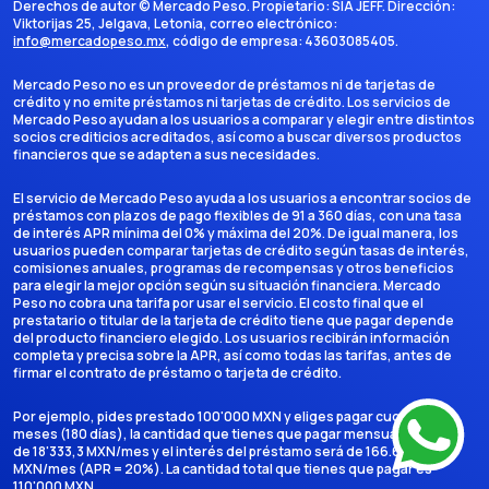
Derechos de autor ©
Mercado Peso
. Propietario:
SIA JEFF
. Dirección:
Viktorijas 25, Jelgava, Letonia
, correo electrónico:
info@mercadopeso.mx
, código de empresa:
43603085405
.
Mercado Peso no es un proveedor de préstamos ni de tarjetas de
crédito y no emite préstamos ni tarjetas de crédito. Los servicios de
Mercado Peso ayudan a los usuarios a comparar y elegir entre distintos
socios crediticios acreditados, así como a buscar diversos productos
financieros que se adapten a sus necesidades.
El servicio de Mercado Peso ayuda a los usuarios a encontrar socios de
préstamos con plazos de pago flexibles de 91 a 360 días, con una tasa
de interés APR mínima del 0% y máxima del 20%. De igual manera, los
usuarios pueden comparar tarjetas de crédito según tasas de interés,
comisiones anuales, programas de recompensas y otros beneficios
para elegir la mejor opción según su situación financiera. Mercado
Peso no cobra una tarifa por usar el servicio. El costo final que el
prestatario o titular de la tarjeta de crédito tiene que pagar depende
del producto financiero elegido. Los usuarios recibirán información
completa y precisa sobre la APR, así como todas las tarifas, antes de
firmar el contrato de préstamo o tarjeta de crédito.
Por ejemplo, pides prestado 100'000 MXN y eliges pagar cuotas en 6
meses (180 días), la cantidad que tienes que pagar mensualmente es
de 18'333,3 MXN/mes y el interés del préstamo será de 166.666,7
MXN/mes (APR = 20%). La cantidad total que tienes que pagar es
110'000 MXN.