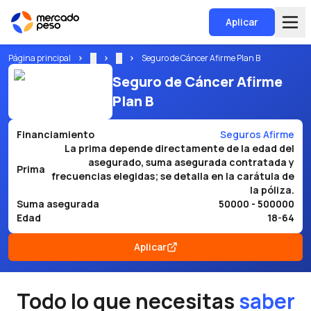
Aplicar
Página principal
...
...
Seguro de Cáncer Afirme Plan B
Seguro de Cáncer Afirme
Plan B
Financiamiento
Seguros Afirme
La prima depende directamente de la edad del
asegurado, suma asegurada contratada y
Prima
frecuencias elegidas; se detalla en la carátula de
la póliza.
Suma asegurada
50000 - 500000
Edad
18-64
Aplicar
Todo lo que necesitas
saber