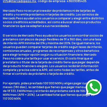
info@mercadopeso.mx
, código de empresa:
43603085405
.
Mercado Peso no es un proveedor de préstamos ni de tarjetas de
crédito y no emite préstamos ni tarjetas de crédito. Los servicios de
Mercado Peso ayudan a los usuarios a comparar y elegir entre distintos
socios crediticios acreditados, así como a buscar diversos productos
financieros que se adapten a sus necesidades.
El servicio de Mercado Peso ayuda a los usuarios a encontrar socios de
préstamos con plazos de pago flexibles de 91 a 360 días, con una tasa
de interés APR mínima del 0% y máxima del 20%. De igual manera, los
usuarios pueden comparar tarjetas de crédito según tasas de interés,
comisiones anuales, programas de recompensas y otros beneficios
para elegir la mejor opción según su situación financiera. Mercado
Peso no cobra una tarifa por usar el servicio. El costo final que el
prestatario o titular de la tarjeta de crédito tiene que pagar depende
del producto financiero elegido. Los usuarios recibirán información
completa y precisa sobre la APR, así como todas las tarifas, antes de
firmar el contrato de préstamo o tarjeta de crédito.
Por ejemplo, pides prestado 100'000 MXN y eliges pagar cuotas en 6
meses (180 días), la cantidad que tienes que pagar mensualmente es
de 18'333,3 MXN/mes y el interés del préstamo será de 166.666,7
MXN/mes (APR = 20%). La cantidad total que tienes que pagar es
110'000 MXN.