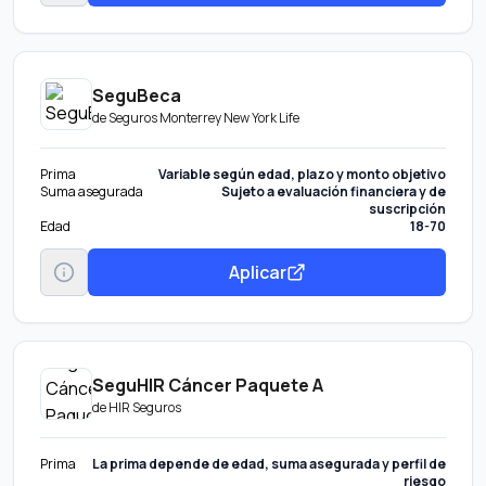
SeguBeca
de
Seguros Monterrey New York Life
Prima
Variable según edad, plazo y monto objetivo
Suma asegurada
Sujeto a evaluación financiera y de
suscripción
Edad
18-70
Aplicar
SeguHIR Cáncer Paquete A
de
HIR Seguros
Prima
La prima depende de edad, suma asegurada y perfil de
riesgo