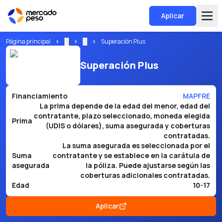
Aplicar
Página principal
...
...
Superación Plus
Superación Plus
Financiamiento
MAPFRE
La prima depende de la edad del menor, edad del
contratante, plazo seleccionado, moneda elegida
Prima
(UDIS o dólares), suma asegurada y coberturas
contratadas.
La suma asegurada es seleccionada por el
Suma
contratante y se establece en la carátula de
asegurada
la póliza. Puede ajustarse según las
coberturas adicionales contratadas.
Edad
10-17
Aplicar