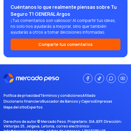
Cuéntanos lo que realmente piensas sobre Tu
Seguro T1 GENERAL Argos
¡Tus comentarios son valiosos! Al compartir tus ideas,
no solo nos ayudarás a mejorar, sino que también
ayudarás a otros a tomar decisiones informadas.
Comparte tus comentarios
Política de privacidad
Términos y condiciones
Afiliado
Diccionario financiero
Buscador de Bancos y Cajeros
Empresas
Mapa del sitio
Expertos
Derechos de autor ©
Mercado Peso
. Propietario:
SIA JEFF
. Dirección:
Viktorijas 25, Jelgava, Letonia
, correo electrónico:
info@mercadopeso.mx
, código de empresa:
43603085405
.