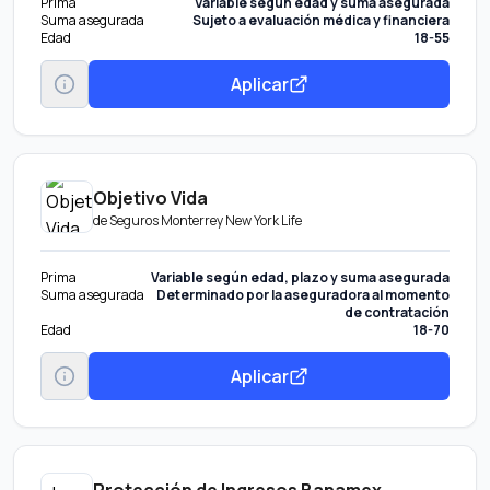
Prima
Variable según edad y suma asegurada
Suma asegurada
Sujeto a evaluación médica y financiera
Edad
18-55
Aplicar
Objetivo Vida
de
Seguros Monterrey New York Life
Prima
Variable según edad, plazo y suma asegurada
Suma asegurada
Determinado por la aseguradora al momento
de contratación
Edad
18-70
Aplicar
Protección de Ingresos Banamex