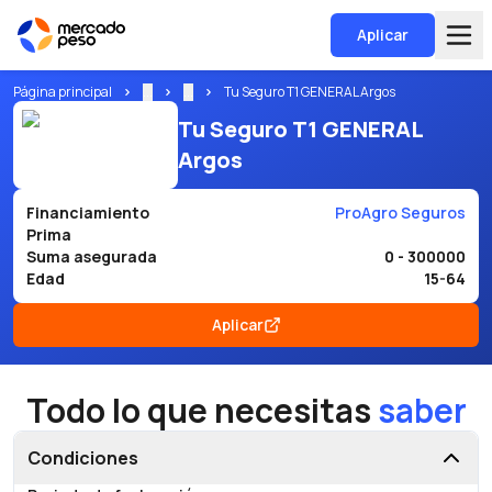
Aplicar
Página principal
...
...
Tu Seguro T1 GENERAL Argos
Tu Seguro T1 GENERAL
Argos
Financiamiento
ProAgro Seguros
Prima
Suma asegurada
0 - 300000
Edad
15-64
Aplicar
Todo lo que necesitas
saber
Condiciones