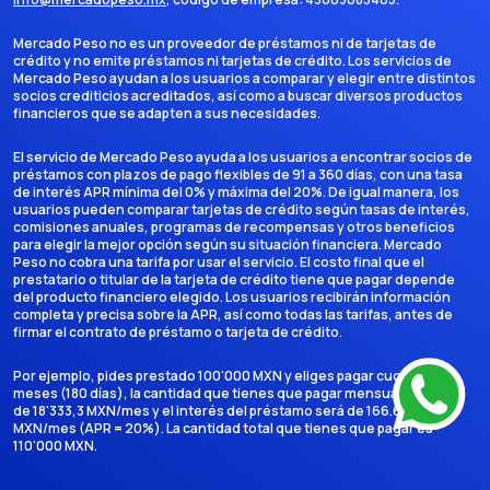
Mercado Peso no es un proveedor de préstamos ni de tarjetas de
crédito y no emite préstamos ni tarjetas de crédito. Los servicios de
Mercado Peso ayudan a los usuarios a comparar y elegir entre distintos
socios crediticios acreditados, así como a buscar diversos productos
financieros que se adapten a sus necesidades.
El servicio de Mercado Peso ayuda a los usuarios a encontrar socios de
préstamos con plazos de pago flexibles de 91 a 360 días, con una tasa
de interés APR mínima del 0% y máxima del 20%. De igual manera, los
usuarios pueden comparar tarjetas de crédito según tasas de interés,
comisiones anuales, programas de recompensas y otros beneficios
para elegir la mejor opción según su situación financiera. Mercado
Peso no cobra una tarifa por usar el servicio. El costo final que el
prestatario o titular de la tarjeta de crédito tiene que pagar depende
del producto financiero elegido. Los usuarios recibirán información
completa y precisa sobre la APR, así como todas las tarifas, antes de
firmar el contrato de préstamo o tarjeta de crédito.
Por ejemplo, pides prestado 100'000 MXN y eliges pagar cuotas en 6
meses (180 días), la cantidad que tienes que pagar mensualmente es
de 18'333,3 MXN/mes y el interés del préstamo será de 166.666,7
MXN/mes (APR = 20%). La cantidad total que tienes que pagar es
110'000 MXN.