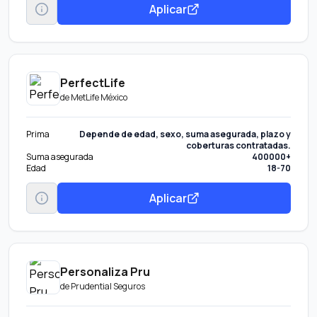
Aplicar
PerfectLife
de
MetLife México
Prima
Depende de edad, sexo, suma asegurada, plazo y
coberturas contratadas.
Suma asegurada
400000+
Edad
18-70
Aplicar
Personaliza Pru
de
Prudential Seguros