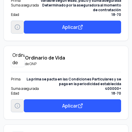
Prima
Variable según edad, plazo y suma asegurada
Suma asegurada
Determinado por la aseguradora al momento
de contratación
Edad
18-70
Aplicar
Ordinario de Vida
de
GNP
Prima
La prima se pacta en las Condiciones Particulares y se
paga en la periodicidad establecida
Suma asegurada
400000+
Edad
18-70
Aplicar