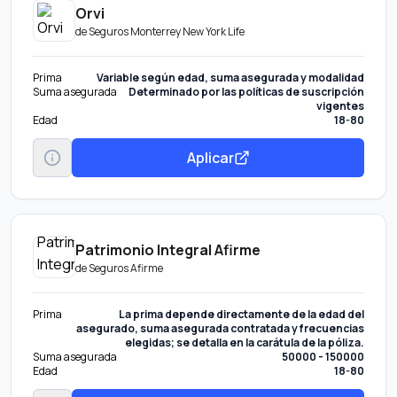
Orvi
de
Seguros Monterrey New York Life
Prima
Variable según edad, suma asegurada y modalidad
Suma asegurada
Determinado por las políticas de suscripción
vigentes
Edad
18-80
Aplicar
Patrimonio Integral Afirme
de
Seguros Afirme
Prima
La prima depende directamente de la edad del
asegurado, suma asegurada contratada y frecuencias
elegidas; se detalla en la carátula de la póliza.
Suma asegurada
50000 - 150000
Edad
18-80