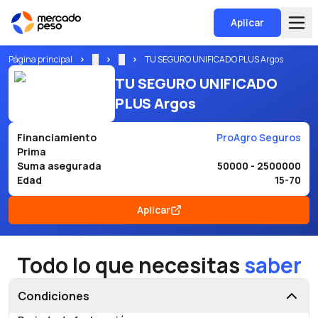
Aplicar
Página principal
...
...
TU SEGURO UNIFICADO PLUS Argos
TU SEGURO UNIFICADO
PLUS Argos
Financiamiento
ProAgro Seguros
Prima
Suma asegurada
50000 - 2500000
Edad
15-70
Aplicar
Todo lo que necesitas
saber
Condiciones