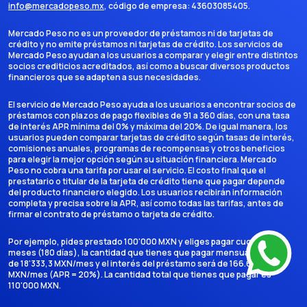
info@mercadopeso.mx
, código de empresa:
43603085405
.
Mercado Peso no es un proveedor de préstamos ni de tarjetas de
crédito y no emite préstamos ni tarjetas de crédito. Los servicios de
Mercado Peso ayudan a los usuarios a comparar y elegir entre distintos
socios crediticios acreditados, así como a buscar diversos productos
financieros que se adapten a sus necesidades.
El servicio de Mercado Peso ayuda a los usuarios a encontrar socios de
préstamos con plazos de pago flexibles de 91 a 360 días, con una tasa
de interés APR mínima del 0% y máxima del 20%. De igual manera, los
usuarios pueden comparar tarjetas de crédito según tasas de interés,
comisiones anuales, programas de recompensas y otros beneficios
para elegir la mejor opción según su situación financiera. Mercado
Peso no cobra una tarifa por usar el servicio. El costo final que el
prestatario o titular de la tarjeta de crédito tiene que pagar depende
del producto financiero elegido. Los usuarios recibirán información
completa y precisa sobre la APR, así como todas las tarifas, antes de
firmar el contrato de préstamo o tarjeta de crédito.
Por ejemplo, pides prestado 100'000 MXN y eliges pagar cuotas en 6
meses (180 días), la cantidad que tienes que pagar mensualmente es
de 18'333,3 MXN/mes y el interés del préstamo será de 166.666,7
MXN/mes (APR = 20%). La cantidad total que tienes que pagar es
110'000 MXN.