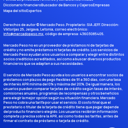
Diccionario financiero
Buscador de Bancos y Cajeros
Empresas
Mapa del sitio
Expertos
Derechos de autor ©
Mercado Peso
. Propietario:
SIA JEFF
. Dirección:
Viktorijas 25, Jelgava, Letonia
, correo electrónico:
info@mercadopeso.mx
, código de empresa:
43603085405
.
Mercado Peso no es un proveedor de préstamos ni de tarjetas de
crédito y no emite préstamos ni tarjetas de crédito. Los servicios de
Mercado Peso ayudan a los usuarios a comparar y elegir entre distintos
socios crediticios acreditados, así como a buscar diversos productos
financieros que se adapten a sus necesidades.
El servicio de Mercado Peso ayuda a los usuarios a encontrar socios de
préstamos con plazos de pago flexibles de 91 a 360 días, con una tasa
de interés APR mínima del 0% y máxima del 20%. De igual manera, los
usuarios pueden comparar tarjetas de crédito según tasas de interés,
comisiones anuales, programas de recompensas y otros beneficios
para elegir la mejor opción según su situación financiera. Mercado
Peso no cobra una tarifa por usar el servicio. El costo final que el
prestatario o titular de la tarjeta de crédito tiene que pagar depende
del producto financiero elegido. Los usuarios recibirán información
completa y precisa sobre la APR, así como todas las tarifas, antes de
firmar el contrato de préstamo o tarjeta de crédito.