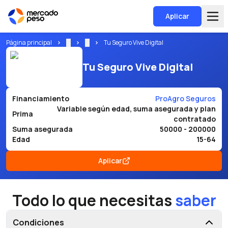
Aplicar
Página principal
...
...
Tu Seguro Vive Digital
Tu Seguro Vive Digital
Financiamiento
ProAgro Seguros
Variable según edad, suma asegurada y plan
Prima
contratado
Suma asegurada
50000 - 200000
Edad
15-64
Aplicar
Todo lo que necesitas
saber
Condiciones