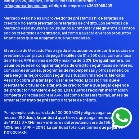
Viktorijas 25, Jelgava, Letonia
, correo electrónico:
info@mercadopeso.mx
, código de empresa:
43603085405
.
Mercado Peso no es un proveedor de préstamos ni de tarjetas de
crédito y no emite préstamos ni tarjetas de crédito. Los servicios de
Mercado Peso ayudan a los usuarios a comparar y elegir entre distintos
socios crediticios acreditados, así como a buscar diversos productos
financieros que se adapten a sus necesidades.
El servicio de Mercado Peso ayuda a los usuarios a encontrar socios de
préstamos con plazos de pago flexibles de 91 a 360 días, con una tasa
de interés APR mínima del 0% y máxima del 20%. De igual manera, los
usuarios pueden comparar tarjetas de crédito según tasas de interés,
comisiones anuales, programas de recompensas y otros beneficios
para elegir la mejor opción según su situación financiera. Mercado
Peso no cobra una tarifa por usar el servicio. El costo final que el
prestatario o titular de la tarjeta de crédito tiene que pagar depende
del producto financiero elegido. Los usuarios recibirán información
completa y precisa sobre la APR, así como todas las tarifas, antes de
firmar el contrato de préstamo o tarjeta de crédito.
Por ejemplo, pides prestado 100'000 MXN y eliges pagar cuotas en 6
meses (180 días), la cantidad que tienes que pagar mensualmente es
de 18'333,3 MXN/mes y el interés del préstamo será de 166.666,7
MXN/mes (APR = 20%). La cantidad total que tienes que pagar es
110'000 MXN.