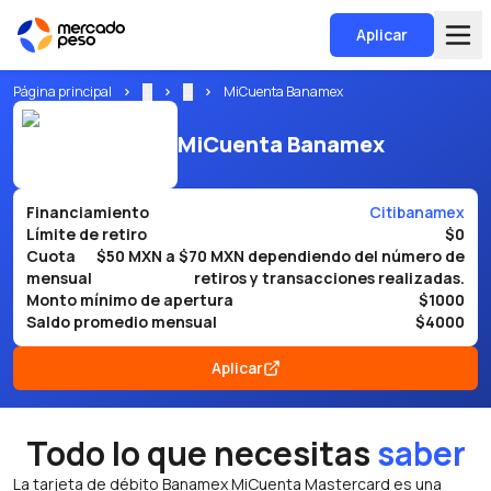
Aplicar
Página principal
...
...
MiCuenta Banamex
MiCuenta Banamex
Financiamiento
Citibanamex
Límite de retiro
$0
Cuota
$50 MXN a $70 MXN dependiendo del número de
mensual
retiros y transacciones realizadas.
Monto mínimo de apertura
$1000
Saldo promedio mensual
$4000
Aplicar
Todo lo que necesitas
saber
La tarjeta de débito Banamex MiCuenta Mastercard es una