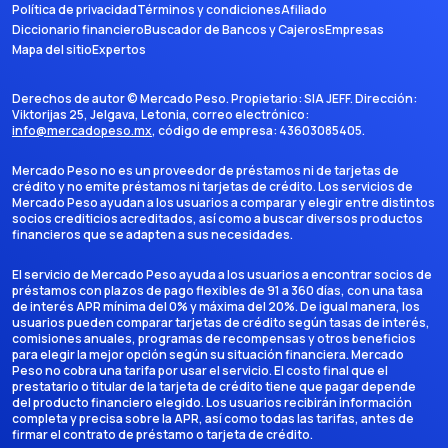
Política de privacidad
Términos y condiciones
Afiliado
Diccionario financiero
Buscador de Bancos y Cajeros
Empresas
Mapa del sitio
Expertos
Derechos de autor ©
Mercado Peso
. Propietario:
SIA JEFF
. Dirección:
Viktorijas 25, Jelgava, Letonia
, correo electrónico:
info@mercadopeso.mx
, código de empresa:
43603085405
.
Mercado Peso no es un proveedor de préstamos ni de tarjetas de
crédito y no emite préstamos ni tarjetas de crédito. Los servicios de
Mercado Peso ayudan a los usuarios a comparar y elegir entre distintos
socios crediticios acreditados, así como a buscar diversos productos
financieros que se adapten a sus necesidades.
El servicio de Mercado Peso ayuda a los usuarios a encontrar socios de
préstamos con plazos de pago flexibles de 91 a 360 días, con una tasa
de interés APR mínima del 0% y máxima del 20%. De igual manera, los
usuarios pueden comparar tarjetas de crédito según tasas de interés,
comisiones anuales, programas de recompensas y otros beneficios
para elegir la mejor opción según su situación financiera. Mercado
Peso no cobra una tarifa por usar el servicio. El costo final que el
prestatario o titular de la tarjeta de crédito tiene que pagar depende
del producto financiero elegido. Los usuarios recibirán información
completa y precisa sobre la APR, así como todas las tarifas, antes de
firmar el contrato de préstamo o tarjeta de crédito.