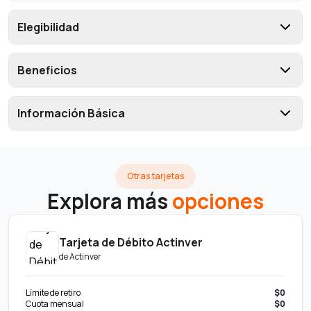
Elegibilidad
Beneficios
Información Básica
Otras tarjetas
Explora más
opciones
Tarjeta de Débito Actinver
de
Actinver
Límite de retiro
$0
Cuota mensual
$0