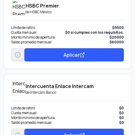
HSBC Premier
de
HSBC México
Límite de retiro
$9500
Cuota mensual
$0 si cumples con los requisitos.
Monto mínimo de apertura
$20000
Saldo promedio mensual
$60000
Aplicar
Intercuenta Enlace Intercam
de
Intercam Banco
Límite de retiro
$0
Cuota mensual
$0
Monto mínimo de apertura
$0
Saldo promedio mensual
$0