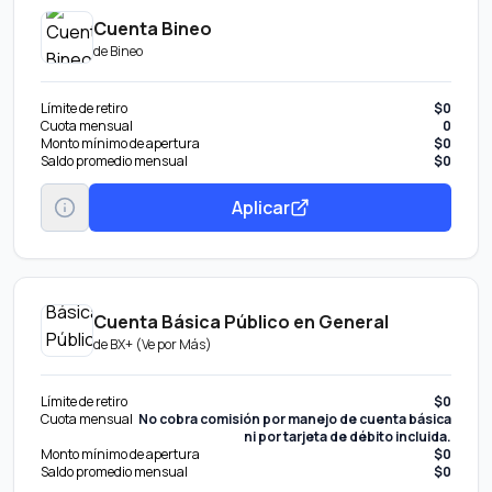
Cuenta Bineo
de
Bineo
Límite de retiro
$0
Cuota mensual
0
Monto mínimo de apertura
$0
Saldo promedio mensual
$0
Aplicar
Cuenta Básica Público en General
de
BX+ (Ve por Más)
Límite de retiro
$0
Cuota mensual
No cobra comisión por manejo de cuenta básica
ni por tarjeta de débito incluida.
Monto mínimo de apertura
$0
Saldo promedio mensual
$0