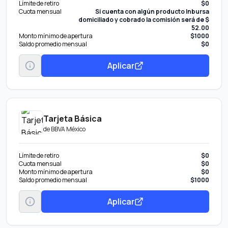
Límite de retiro
$0
Cuota mensual
Si cuenta con algún producto Inbursa
domiciliado y cobrado la comisión será de $
52.00
Monto mínimo de apertura
$1000
Saldo promedio mensual
$0
Aplicar
Tarjeta Básica
de
BBVA México
Límite de retiro
$0
Cuota mensual
$0
Monto mínimo de apertura
$0
Saldo promedio mensual
$1000
Aplicar