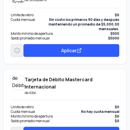
Límite de retiro
$0
Cuota mensual
Sin costo los primeros 90 días y después
manteniendo un promedio de $5,000.00
mensuales.
Monto mínimo de apertura
$500
Saldo promedio mensual
$5000
Aplicar
Tarjeta de Débito Mastercard
Internacional
de
Albo
Límite de retiro
$0
Cuota mensual
No hay cuota mensual
Monto mínimo de apertura
$0
Saldo promedio mensual
$0