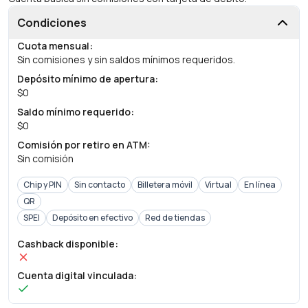
Condiciones
Cuota mensual
:
Sin comisiones y sin saldos mínimos requeridos.
Depósito mínimo de apertura
:
$0
Saldo mínimo requerido
:
$0
Comisión por retiro en ATM
:
Sin comisión
Chip y PIN
Sin contacto
Billetera móvil
Virtual
En línea
QR
SPEI
Depósito en efectivo
Red de tiendas
Cashback disponible
:
Cuenta digital vinculada
: