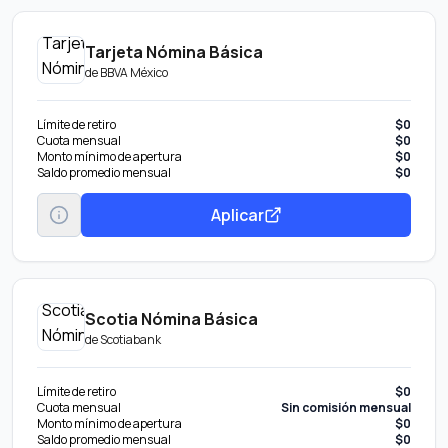
Tarjeta Nómina Básica
de
BBVA México
Límite de retiro
$0
Cuota mensual
$0
Monto mínimo de apertura
$0
Saldo promedio mensual
$0
Aplicar
Scotia Nómina Básica
de
Scotiabank
Límite de retiro
$0
Cuota mensual
Sin comisión mensual
Monto mínimo de apertura
$0
Saldo promedio mensual
$0