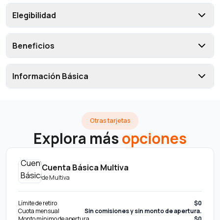
Elegibilidad
Beneficios
Información Básica
Otras tarjetas
Explora más
opciones
Cuenta Básica Multiva
de
Multiva
Límite de retiro
$0
Cuota mensual
Sin comisiones y sin monto de apertura.
Monto mínimo de apertura
$0