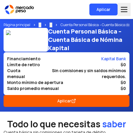
Aplicar
Página principal
...
...
Cuenta Personal Básica – Cuenta Básica de 
Cuenta Personal Básica –
Cuenta Básica de Nómina
Kapital
Financiamiento
Kapital Bank
Límite de retiro
$0
Cuota
Sin comisiones y sin saldos mínimos
mensual
requeridos.
Monto mínimo de apertura
$0
Saldo promedio mensual
$0
Aplicar
Todo lo que necesitas
saber
Cuenta básica sin comisiones con tarjeta de débito.