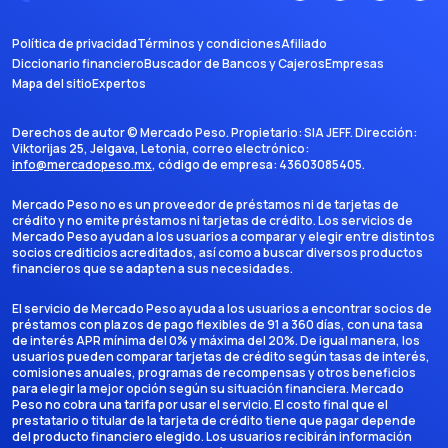
Política de privacidad
Términos y condiciones
Afiliado
Diccionario financiero
Buscador de Bancos y Cajeros
Empresas
Mapa del sitio
Expertos
Derechos de autor ©
Mercado Peso
. Propietario:
SIA JEFF
. Dirección:
Viktorijas 25, Jelgava, Letonia
, correo electrónico:
info@mercadopeso.mx
, código de empresa:
43603085405
.
Mercado Peso no es un proveedor de préstamos ni de tarjetas de
crédito y no emite préstamos ni tarjetas de crédito. Los servicios de
Mercado Peso ayudan a los usuarios a comparar y elegir entre distintos
socios crediticios acreditados, así como a buscar diversos productos
financieros que se adapten a sus necesidades.
El servicio de Mercado Peso ayuda a los usuarios a encontrar socios de
préstamos con plazos de pago flexibles de 91 a 360 días, con una tasa
de interés APR mínima del 0% y máxima del 20%. De igual manera, los
usuarios pueden comparar tarjetas de crédito según tasas de interés,
comisiones anuales, programas de recompensas y otros beneficios
para elegir la mejor opción según su situación financiera. Mercado
Peso no cobra una tarifa por usar el servicio. El costo final que el
prestatario o titular de la tarjeta de crédito tiene que pagar depende
del producto financiero elegido. Los usuarios recibirán información