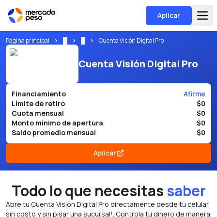
Aplicar
Página principal
...
...
Cuenta Visión Digital Pro
Cuenta Visión Digital Pro
Financiamiento
Afirme
Límite de retiro
$0
Cuota mensual
$0
Monto mínimo de apertura
$0
Saldo promedio mensual
$0
Aplicar
Todo lo que necesitas
saber
Abre tu Cuenta Visión Digital Pro directamente desde tu celular,
sin costo y sin pisar una sucursal¹. Controla tu dinero de manera