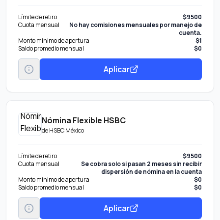
Límite de retiro
$9500
Cuota mensual
No hay comisiones mensuales por manejo de
cuenta.
Monto mínimo de apertura
$1
Saldo promedio mensual
$0
Aplicar
Nómina Flexible HSBC
de
HSBC México
Límite de retiro
$9500
Cuota mensual
Se cobra solo si pasan 2 meses sin recibir
dispersión de nómina en la cuenta
Monto mínimo de apertura
$0
Saldo promedio mensual
$0
Aplicar