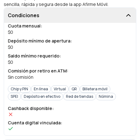
sencilla, rápida y segura desde la app Afirme Móvil.
Condiciones
Cuota mensual
:
$0
Depósito mínimo de apertura
:
$0
Saldo mínimo requerido
:
$0
Comisión por retiro en ATM
:
Sin comisión
Chip y PIN
En línea
Virtual
QR
Billetera móvil
SPEI
Depósito en efectivo
Red de tiendas
Nómina
Cashback disponible
:
Cuenta digital vinculada
: