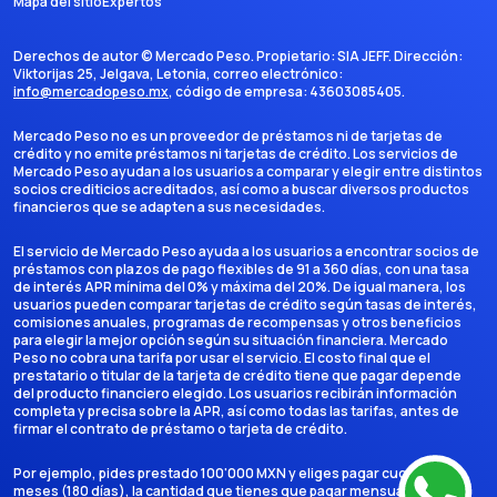
Mapa del sitio
Expertos
Derechos de autor ©
Mercado Peso
. Propietario:
SIA JEFF
. Dirección:
Viktorijas 25, Jelgava, Letonia
, correo electrónico:
info@mercadopeso.mx
, código de empresa:
43603085405
.
Mercado Peso no es un proveedor de préstamos ni de tarjetas de
crédito y no emite préstamos ni tarjetas de crédito. Los servicios de
Mercado Peso ayudan a los usuarios a comparar y elegir entre distintos
socios crediticios acreditados, así como a buscar diversos productos
financieros que se adapten a sus necesidades.
El servicio de Mercado Peso ayuda a los usuarios a encontrar socios de
préstamos con plazos de pago flexibles de 91 a 360 días, con una tasa
de interés APR mínima del 0% y máxima del 20%. De igual manera, los
usuarios pueden comparar tarjetas de crédito según tasas de interés,
comisiones anuales, programas de recompensas y otros beneficios
para elegir la mejor opción según su situación financiera. Mercado
Peso no cobra una tarifa por usar el servicio. El costo final que el
prestatario o titular de la tarjeta de crédito tiene que pagar depende
del producto financiero elegido. Los usuarios recibirán información
completa y precisa sobre la APR, así como todas las tarifas, antes de
firmar el contrato de préstamo o tarjeta de crédito.
Por ejemplo, pides prestado 100'000 MXN y eliges pagar cuotas en 6
meses (180 días), la cantidad que tienes que pagar mensualmente es