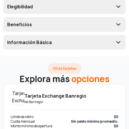
Elegibilidad
Beneficios
Información Básica
Otras tarjetas
Explora más
opciones
Tarjeta Exchange Banregio
de
Banregio
Límite de retiro
$0
Cuota mensual
Sin saldo mínimo promedio.
Monto mínimo de apertura
$0