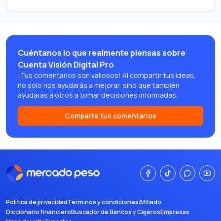
Cuéntanos lo que realmente piensas sobre
Cuenta Visión Digital Pro
¡Tus comentarios son valiosos! Al compartir tus ideas,
no solo nos ayudarás a mejorar, sino que también
ayudarás a otros a tomar decisiones informadas.
Comparte tus comentarios
Política de privacidad
Términos y condiciones
Afiliado
Diccionario financiero
Buscador de Bancos y Cajeros
Empresas