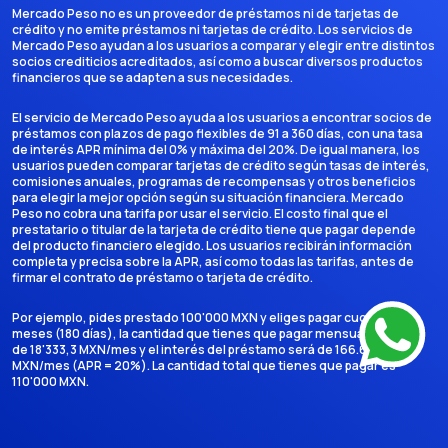
Mercado Peso no es un proveedor de préstamos ni de tarjetas de
crédito y no emite préstamos ni tarjetas de crédito. Los servicios de
Mercado Peso ayudan a los usuarios a comparar y elegir entre distintos
socios crediticios acreditados, así como a buscar diversos productos
financieros que se adapten a sus necesidades.
El servicio de Mercado Peso ayuda a los usuarios a encontrar socios de
préstamos con plazos de pago flexibles de 91 a 360 días, con una tasa
de interés APR mínima del 0% y máxima del 20%. De igual manera, los
usuarios pueden comparar tarjetas de crédito según tasas de interés,
comisiones anuales, programas de recompensas y otros beneficios
para elegir la mejor opción según su situación financiera. Mercado
Peso no cobra una tarifa por usar el servicio. El costo final que el
prestatario o titular de la tarjeta de crédito tiene que pagar depende
del producto financiero elegido. Los usuarios recibirán información
completa y precisa sobre la APR, así como todas las tarifas, antes de
firmar el contrato de préstamo o tarjeta de crédito.
Por ejemplo, pides prestado 100'000 MXN y eliges pagar cuotas en 6
meses (180 días), la cantidad que tienes que pagar mensualmente es
de 18'333,3 MXN/mes y el interés del préstamo será de 166.666,7
MXN/mes (APR = 20%). La cantidad total que tienes que pagar es
110'000 MXN.