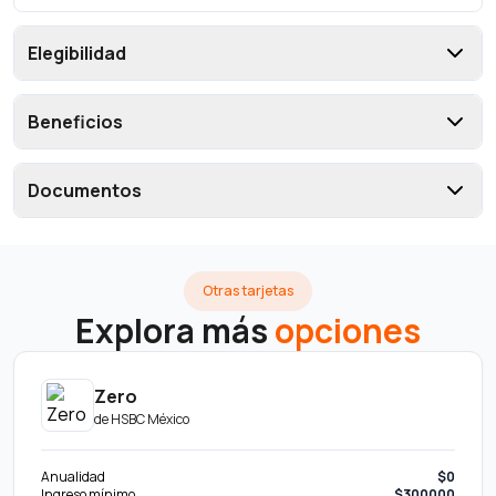
Elegibilidad
Beneficios
Documentos
Otras tarjetas
Explora más
opciones
Zero
de
HSBC México
Anualidad
$0
Ingreso mínimo
$300000