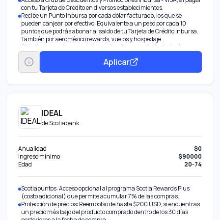
con tu Tarjeta de Crédito en diversos establecimientos.
Recibe un Punto Inbursa por cada dólar facturado, los que se
pueden canjear por efectivo: Equivalente a un peso por cada 10
puntos que podrás abonar al saldo de tu Tarjeta de Crédito Inbursa.
También por aeroméxico rewards, vuelos y hospedaje.
Club de descuentos en restaurantes, fitness, entretenimiento y
tiendas departamentales.
Aplicar
Descuentos en tiendas Sanborns de la República Mexicana.
IDEAL
de
Scotiabank
Anualidad
$0
Ingreso mínimo
$90000
Edad
20-74
Scotiapuntos: Acceso opcional al programa Scotia Rewards Plus
(costo adicional) que permite acumular 7% de las compras.
Protección de precios: Reembolso de hasta $200 USD, si encuentras
un precio más bajo del producto comprado dentro de los 30 días
posteriores a la fecha de compra.