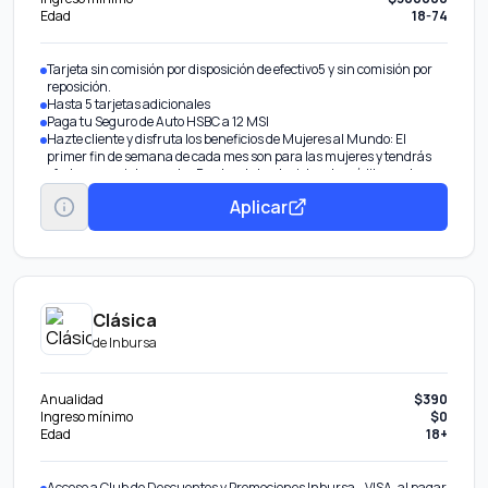
Edad
18-74
Tarjeta sin comisión por disposición de efectivo5 y sin comisión por
reposición.
Hasta 5 tarjetas adicionales
Paga tu Seguro de Auto HSBC a 12 MSI
Hazte cliente y disfruta los beneficios de Mujeres al Mundo: El
primer fin de semana de cada mes son para las mujeres y tendrás
ofertas especiales con los Puntos de tus tarjetas de crédito en el
Programa Más HSBC. Además, obtén 45% de descuento en el
Aplicar
diplomado Mujeres al Mundo de la Anáhuac.
Clásica
de
Inbursa
Anualidad
$390
Ingreso mínimo
$0
Edad
18+
Acceso a Club de Descuentos y Promociones Inbursa - VISA, al pagar