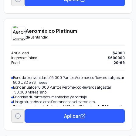
En tus compras durante los primeros 30 días después de activar tu
tarjeta física. Conoce más aquí.
9 meses sin intereses Este beneficio tiene vigencia de un año a partir
de la contratación, y está disponible únicamente por invitación. La
contratación se realiza exclusivamente a través de Banorte Móvil.
Aeroméxico Platinum
de
Santander
Anualidad
$4000
Ingreso mínimo
$600000
Edad
20-69
Bono de bienvenida de 16,000 Puntos Aeroméxico Rewards al gastar
500 USD en 3 meses
Bono anual de 16,000 Puntos Aeroméxico Rewards al gastar
150,000 MXN al año
Prioridad durante documentación y abordaje.
Uso gratuito de cajeros Santander en el extranjero.
3 viajes sencillos al año hacia el AICM o AIFA con hasta 300 pesos de
cortesía por trayecto. Resérvalo llamando a Concierge for Platinum
Aplicar
al 55 9063 3565