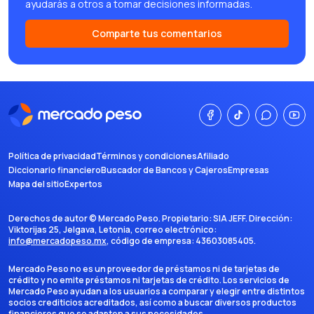
ayudarás a otros a tomar decisiones informadas.
Comparte tus comentarios
Política de privacidad
Términos y condiciones
Afiliado
Diccionario financiero
Buscador de Bancos y Cajeros
Empresas
Mapa del sitio
Expertos
Derechos de autor ©
Mercado Peso
. Propietario:
SIA JEFF
. Dirección:
Viktorijas 25, Jelgava, Letonia
, correo electrónico:
info@mercadopeso.mx
, código de empresa:
43603085405
.
Mercado Peso no es un proveedor de préstamos ni de tarjetas de
crédito y no emite préstamos ni tarjetas de crédito. Los servicios de
Mercado Peso ayudan a los usuarios a comparar y elegir entre distintos
socios crediticios acreditados, así como a buscar diversos productos
financieros que se adapten a sus necesidades.