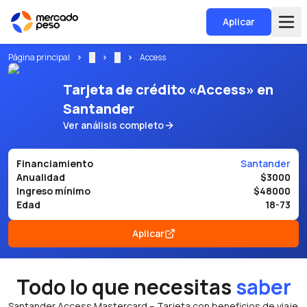
Aplicar
Página principal
...
...
Access
Tarjeta de crédito «Access» en
Santander
Ver análisis completo
Financiamiento
Santander
Anualidad
$3000
Ingreso mínimo
$48000
Edad
18-73
Aplicar
Todo lo que necesitas
saber
Santander Access Mastercard – Tarjeta con beneficios de viaje