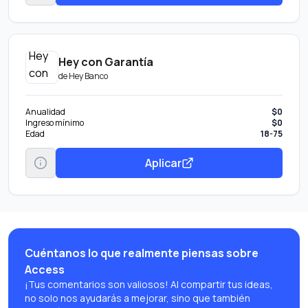
Hey con Garantía
de
Hey Banco
Anualidad
$0
Ingreso mínimo
$0
Edad
18-75
Aplicar
Cuéntanos lo que realmente piensas sobre
Access
¡Tus comentarios son valiosos! Al compartir tus ideas,
no solo nos ayudarás a mejorar, sino que también