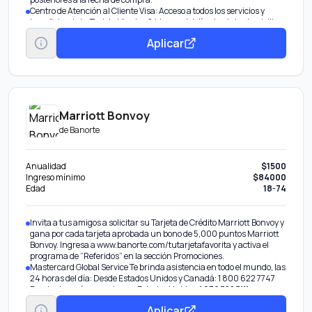
Centro de Atención al Cliente Visa: Acceso a todos los servicios y
beneficios de tu Tarjeta Visa las 24 horas del día, desde tu domicilio o
donde te encuentres. Consulta todos los seguros en:
Aplicar
Personaliza los beneficios de tu Tarjeta Puedes elegir tener Meses
sin Intereses cuando quieras3 y/o acumular el 0.50% de
ScotiaPesos por todas tus compras4, inscríbete llamando al 55 5728
1900.
Marriott Bonvoy
de
Banorte
Anualidad
$1500
Ingreso mínimo
$84000
Edad
18-74
Invita a tus amigos a solicitar su Tarjeta de Crédito Marriott Bonvoy y
gana por cada tarjeta aprobada un bono de 5,000 puntos Marriott
Bonvoy. Ingresa a www.banorte.com/tutarjetafavorita y activa el
programa de “Referidos” en la sección Promociones.
Mastercard Global Service Te brinda asistencia en todo el mundo, las
24 horas del día: Desde Estados Unidos y Canadá: 1 800 622 7747
Desde otro país, por cobrar a Estados Unidos: 1 636 722 7111
Administra tu tarjeta desde Banorte Móvil y Banco en Línea:
Aplicar
consulta saldos, difiere compras y más.