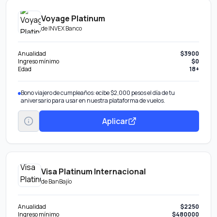
Voyage Platinum
de
INVEX Banco
Anualidad
$3900
Ingreso mínimo
$0
Edad
18+
Bono viajero de cumpleaños: ecibe $2,000 pesos el día de tu
aniversario para usar en nuestra plataforma de vuelos.
Aplicar
Visa Platinum Internacional
de
BanBajío
Anualidad
$2250
Ingreso mínimo
$480000