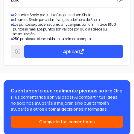
Edad
18+
x2 puntos Shein por cada dólar gastado en Shein
x1 puntos Shein por cada dólar gastado fuera de Shein
Los puntos se pueden acumular y canjear, con un límite de 1800
puntos al mes. Los puntos son válidos por 90 días desde su
acumulación.
250 puntos de bienvenida en tu primera compra
Aplicar
Cuéntanos lo que realmente piensas sobre Oro
¡Tus comentarios son valiosos! Al compartir tus ideas,
no solo nos ayudarás a mejorar, sino que también
ayudarás a otros a tomar decisiones informadas.
Comparte tus comentarios