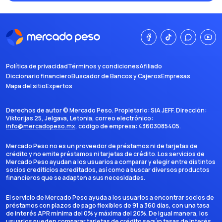
Política de privacidad
Términos y condiciones
Afiliado
Diccionario financiero
Buscador de Bancos y Cajeros
Empresas
Mapa del sitio
Expertos
Derechos de autor ©
Mercado Peso
. Propietario:
SIA JEFF
. Dirección:
Viktorijas 25, Jelgava, Letonia
, correo electrónico:
info@mercadopeso.mx
, código de empresa:
43603085405
.
Mercado Peso no es un proveedor de préstamos ni de tarjetas de
crédito y no emite préstamos ni tarjetas de crédito. Los servicios de
Mercado Peso ayudan a los usuarios a comparar y elegir entre distintos
socios crediticios acreditados, así como a buscar diversos productos
financieros que se adapten a sus necesidades.
El servicio de Mercado Peso ayuda a los usuarios a encontrar socios de
préstamos con plazos de pago flexibles de 91 a 360 días, con una tasa
de interés APR mínima del 0% y máxima del 20%. De igual manera, los
usuarios pueden comparar tarjetas de crédito según tasas de interés,