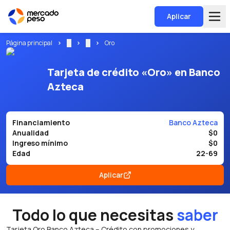
Aplicar
Página principal
...
...
Oro
Tarjeta de crédito «Oro» en Banco
Azteca
Financiamiento
Banco Azteca
Anualidad
$0
Ingreso mínimo
$0
Edad
22-69
Aplicar
Todo lo que necesitas
saber
Tarjeta Oro Banco Azteca – Crédito con promociones y