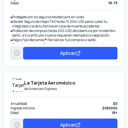
Edad
18-75
9 meses con intereses Tasa de interés del 22% anual fija.
Protégete con los seguros Mastercard sin costo
Master Seguro de Viajes TM Hasta 75,000 USD para cuidar tu
integridad y la de tu familia en caso de muerte accidental.
Protección de compras Hasta 200 USD de cobertura por incidente o
daño, si tus artículos nuevos requieren reemplazo o reparación.
Pagos Fijos Banamex® Parcializar tus compras o saldo.
Transferir tu deuda De otros bancos con tasa de interés preferencial.
Aumentar tu línea de crédito Obtén más en tu tarjeta por tu buen
Aplicar
comportamiento.
Disponible Banamex Convierte parte de tu línea de crédito en efectivo
con tasa preferencial. Beneficio por invitación.
La Tarjeta Aeroméxico
de
American Express
Anualidad
$0
Ingreso mínimo
$180000
Edad
18+
Aplicar