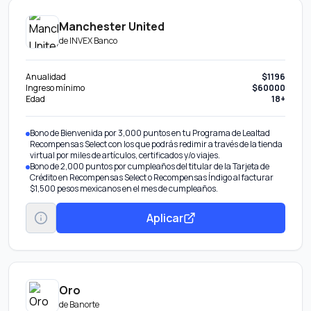
Manchester United
de
INVEX Banco
Anualidad
$1196
Ingreso mínimo
$60000
Edad
18+
Bono de Bienvenida por 3,000 puntos en tu Programa de Lealtad
Recompensas Select con los que podrás redimir a través de la tienda
virtual por miles de artículos, certificados y/o viajes.
Bono de 2,000 puntos por cumpleaños del titular de la Tarjeta de
Crédito en Recompensas Select o Recompensas Índigo al facturar
$1,500 pesos mexicanos en el mes de cumpleaños.
Aplicar
Oro
de
Banorte