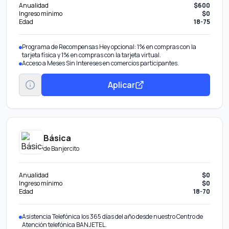
Anualidad
$600
Ingreso mínimo
$0
Edad
18-75
Programa de Recompensas Hey opcional: 1% en compras con la
tarjeta física y 1% en compras con la tarjeta virtual.
Acceso a Meses Sin Intereses en comercios participantes.
Aplicar
Básica
de
Banjercito
Anualidad
$0
Ingreso mínimo
$0
Edad
18-70
Asistencia Telefónica los 365 días del año desde nuestro Centro de
Atención telefónica BANJETEL.